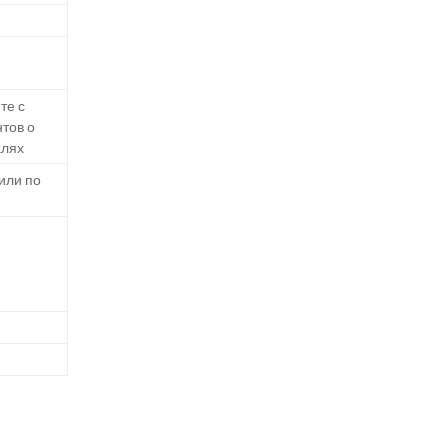
те с
тов о
алях
или по