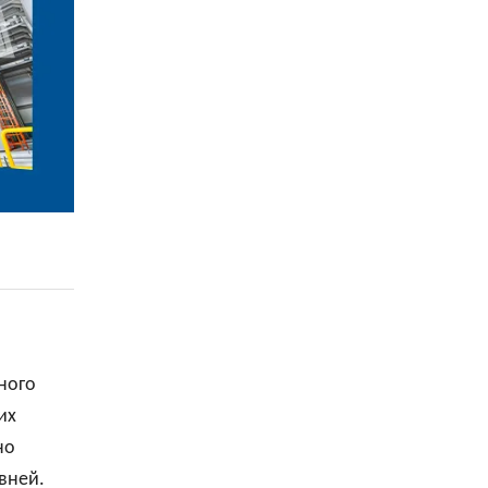
ного
их
но
вней.