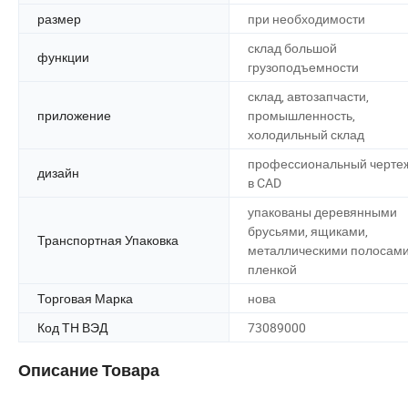
размер
при необходимости
склад большой
функции
грузоподъемности
склад, автозапчасти,
приложение
промышленность,
холодильный склад
профессиональный черте
дизайн
в CAD
упакованы деревянными
брусьями, ящиками,
Транспортная Упаковка
металлическими полосами
пленкой
Торговая Марка
нова
Код ТН ВЭД
73089000
Описание Товара