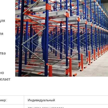
для
ля
тва
чно
делает
мер:
Индивидуальный