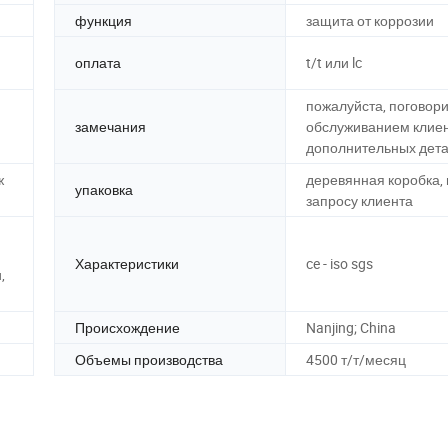
функция
защита от коррозии
оплата
t/t или lc
пожалуйста, поговори
замечания
обслуживанием клиен
дополнительных дет
ж
деревянная коробка, 
упаковка
запросу клиента
Характеристики
ce - iso sgs
,
Происхождение
Nanjing; China
Объемы производства
4500 т/т/месяц