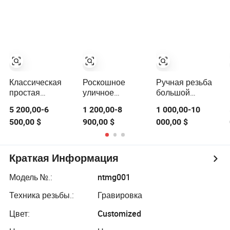
павильон с
садовый
полированная
колоннами и
каменный
беседка
статуей дамы
павильон
мраморный
беседка на
продажу
Классическая
Роскошное
Ручная резьба
простая
уличное
большой
роскошная
садовое
круглой белой
5 200,00-6
1 200,00-8
1 000,00-10
уличная
украшение,
мраморной
500,00 $
900,00 $
000,00 $
садовая
ручная резьба
беседки
гостиничная
по мрамору,
мебель, ручная
беседка
резьба из
Краткая Информация
натурального
белого камня,
Модель №.:
ntmg001
мраморная
колонна,
Техника резьбы.:
Гравировка
пергола,
Цвет:
Customized
павильон,
беседка на