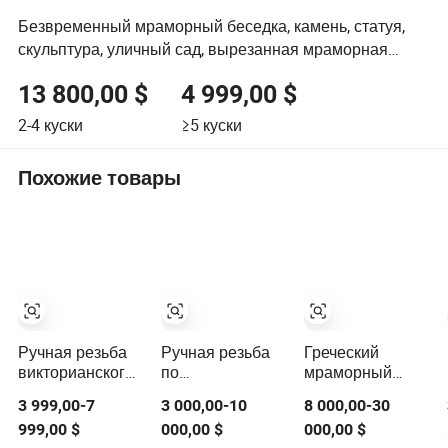
Безвременный мраморный беседка, камень, статуя,
скульптура, уличный сад, вырезанная мраморная
деталь
13 800,00 $
4 999,00 $
2-4
куски
≥5
куски
Похожие товары
Ручная резьба
Ручная резьба
Греческий
викторианского
по
мраморный
каменного
натуральному
колонный
3 999,00-7
3 000,00-10
8 000,00-30
павильона,
камню большой
беседка, ручная
999,00 $
000,00 $
000,00 $
мраморный
уличный
резьба,