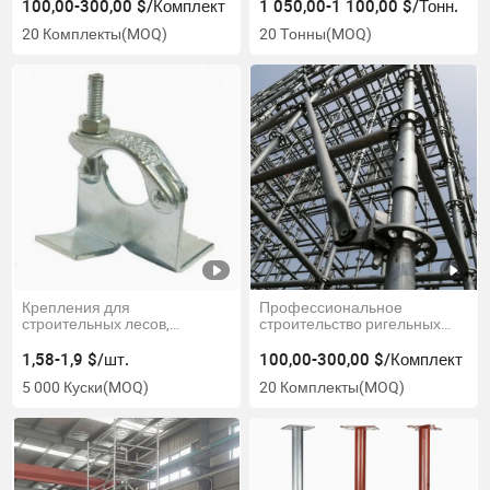
лесов
100,00-300,00 $/Комплект
1 050,00-1 100,00 $/Тонн.
20 Комплекты
(MOQ)
20 Тонны
(MOQ)
Крепления для
Профессиональное
строительных лесов,
строительство ригельных
полукрепление, муфта,
лесов, полная система лесов
удерживающий зажим, балка
Layher на продажу
1,58-1,9 $/шт.
100,00-300,00 $/Комплект
для лесов, зажим для
5 000 Куски
(MOQ)
20 Комплекты
(MOQ)
лестницы