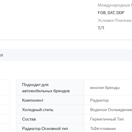
Jiangsu, China
Международные К
FOB, DAT, DDP
Условия Платежа
T/T
ии
Подходит для
многие бренды
автомобильных брендов
Компонент
Радиатор
Холодный стиль
Водяное Охлаждени
Состав
Герметичный Тип
Радиатор Основной тип
Tube-плавник