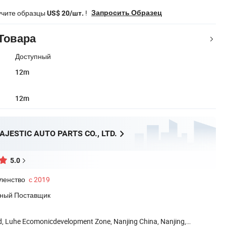
учите образцы
!
Запросить Образец
US$ 20/шт.
Товара
Доступный
12m
12m
JESTIC AUTO PARTS CO., LTD.
5.0
ленство
с 2019
ный Поставщик
d, Luhe Ecomonicdevelopment Zone, Nanjing China, Nanjing,