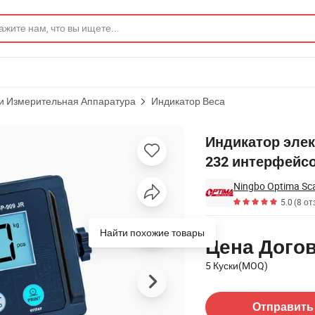
и Измерительная Аппаратура
Индикатор Веса
очностью и RS-232 интерфейсом
Индикатор элек
232 интерфейс
Ningbo Optima Sca
5.0
(8 от
Цены
Найти похожие товары
Цена Дого
5 Куски(MOQ)
Связаться с Поставщик
Отправить