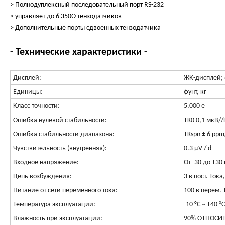
> Полнодуплексный последовательный порт RS-232
> управляет до 6 350Ω тензодатчиков
> Дополнительные порты сдвоенных тензодатчика
- Технические характеристики -
Дисплей:
ЖК-дисплей; 
Единицы:
фунт, кг
Класс точности:
5,000 e
Ошибка нулевой стабильности:
TK0 0,1 мкВ//
Ошибка стабильности диапазона:
TKspn ± 6 ppm
Чувствительность (внутренняя):
0.3 μV / d
Входное напряжение:
От -30 до +30 
Цепь возбуждения:
3 в пост. Ток
Питание от сети переменного тока:
100 в перем. 
Температура эксплуатации:
-10 °C ~ +40 °C
Влажность при эксплуатации:
90% ОТНОСИ