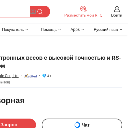
Войти
Разместить мой RFQ
Покупатель
Помощь
Apps
Русский язык
тронных весов с высокой точностью и RS-
ом
le Co., Ltd
4 г.
зывов)
ворная
ом
 Запрос
Чат