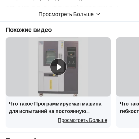
высшего качества на заводе прямой регистрации цен, и
Просмотреть Больше
послепродажного обслуживания.
Похожие видео
Что такое Программируемая машина
Что так
для испытаний на постоянную
гибкос
температуру и влажность -40°C до
воды, 
Просмотреть Больше
150°C вертикальная
ASTM