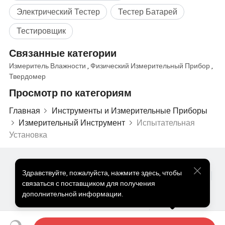
оценки износа.
Электрический Тестер
Тестер Батарей
Тестировщик
Счетчик Smart & Display: высокоточные цифровой дисплей
позволяет в реальном времени отслеживать состояние и
Связанные категории
рабочего цикла тестирования единиц с первого взгляда.
Измеритель Влажности
,
Физический Измерительный Прибор
,
Твердомер
Улучшенная защита безопасности включает в себя видных
Просмотр по категориям
переключатель аварийного останова и защитная конструкция
для обеспечения безопасной и надежной работы
Главная
Инструменты и Измерительные Приборы
Измерительный Инструмент
Испытательная
Установка
Популярные Товары
Цена На Популярные Товары
Здравствуйте
,
пожалуйста, нажмите здесь, чтобы
Оптом Горячие Товары
Звездный покупатель
ПК Сайт
связаться с поставщиком для получения
Информация
дополнительной информации.
О нас
Пользовательское соглашение
Политика конфиденциальности
Контакты