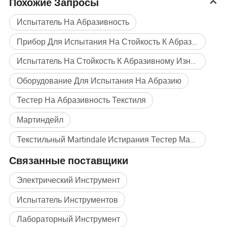
Похожие Запросы
Испытатель На Абразивность
Прибор Для Испытания На Стойкость К Абразивному Износу
Испытатель На Стойкость К Абразивному Износу
Оборудование Для Испытания На Абразию
Надежные зажимное приспособление
Тестер На Абразивность Текстиля
Закрепите приспособление для зажима: с регулируемым
Мартиндейл
давлением молоток, зажимное кольцо и надежной базой для
Текстильный Martindale Истирания Тестер Массовая покупка
обеспечения стабильных и надежных результатов.
Связанные поставщики
Регулируемое давление: легко адаптировать для
удовлетворения различных международных стандартов
Электрический Инструмент
тестирования и индивидуальных потребностей.
Испытатель Инструментов
Трение Precored путь: обеспечивает многонаправленные
Лабораторный Инструмент
повторяющихся трения с указанными контактами для точной