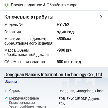
Послепродажное & Обработка споров
Ключевые атрибуты
Модель №.
:
HY-752
Гарантия
:
один год
Максимальный диаметр
<500мм
обрабатываемого изделия
:
Масса Объем
<900 кг>
обрабатываемой детали
:
Объемы производства
:
500 шт. в год
Dongguan Nanxus Information Technology Co., Ltd
Адрес
:
Dongguan, Guangdong, China
Международные
FOB, EXW, CIF, DDP, Другие,
Коммерческие
FCA
Условия(Инкотермс)
: