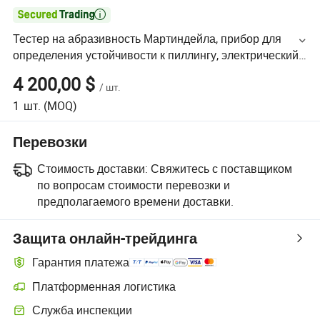

Тестер на абразивность Мартиндейла, прибор для
определения устойчивости к пиллингу, электрический
аппарат для тканей / машина для тестирования
4 200,00 $
/
шт.
абразивности Мартиндейла
1
шт.
(MOQ)
Перевозки
Стоимость доставки:
Свяжитесь с поставщиком
по вопросам стоимости перевозки и
предполагаемого времени доставки.
Защита онлайн-трейдинга
Гарантия платежа
Платформенная логистика
Служба инспекции