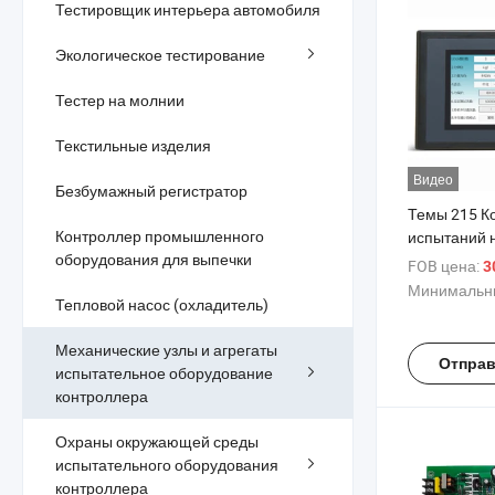
Тестировщик интерьера автомобиля
Экологическое тестирование
Тестер на молнии
Текстильные изделия
Видео
Безбумажный регистратор
Темы 215 К
Контроллер промышленного
испытаний н
оборудования для выпечки
Машина для
FOB цена:
3
силу вставк
Минимальны
Тепловой насос (охладитель)
Механические узлы и агрегаты
Отправ
испытательное оборудование
контроллера
Охраны окружающей среды
испытательного оборудования
контроллера