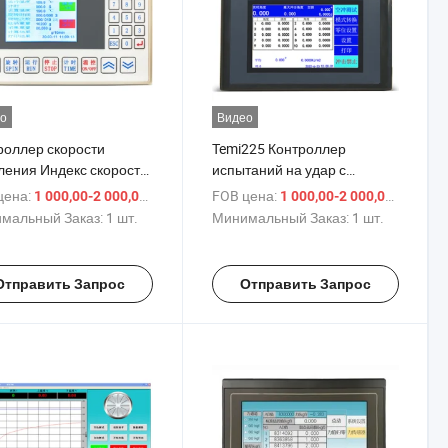
о
Видео
роллер скорости
Temi225 Контроллер
ления Индекс скорости
испытаний на удар с
ления
маятником
цена:
/ шт.
FOB цена:
/ шт.
1 000,00-2 000,00 $
1 000,00-2 000,00 $
Моторизованный
мальный Заказ:
1 шт.
Минимальный Заказ:
1 шт.
испытатель на удар с
маятником
Отправить Запрос
Отправить Запрос