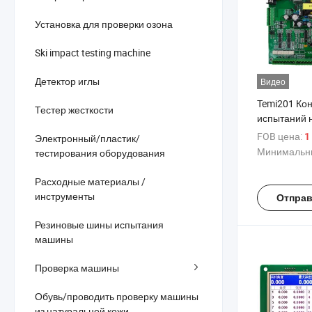
Установка для проверки озона
Ski impact testing machine
Детектор иглы
Видео
Temi201 Ко
Тестер жесткости
испытаний 
универсаль
FOB цена:
1
Электронный/пластик/
для испыта
Минимальны
тестирования оборудования
растяжение
Расходные материалы /
инструменты
Отправ
Резиновые шины испытания
машины
Проверка машины
Обувь/проводить проверку машины
из натуральной кожи