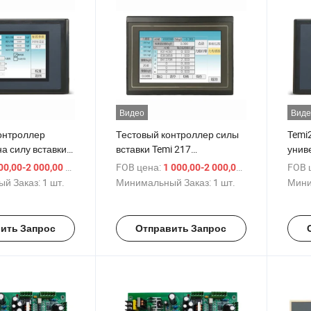
Видео
Виде
онтроллер
Тестовый контроллер силы
Temi
а силу вставки
вставки Temi 217
унив
 испытаний на
Оборудование для
маши
/ шт.
FOB цена:
/ шт.
FOB 
00,00-2 000,00 $
1 000,00-2 000,00 $
и
тестирования силы
раст
й Заказ:
1 шт.
Минимальный Заказ:
1 шт.
Мини
вытягивания
ить Запрос
Отправить Запрос