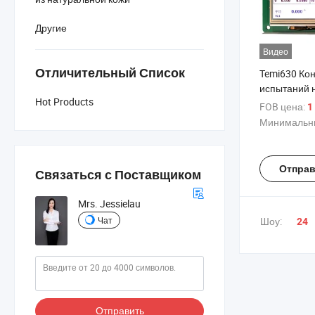
Другие
Видео
Отличительный Список
Temi630 Ко
испытаний н
Hot Products
маятником 
FOB цена:
1
система ис
Минимальны
Отправ
Связаться с Поставщиком
Mrs. Jessielau
Шоу:
Чат
24
Отправить