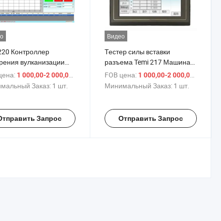
о
Видео
220 Контроллер
Тестер силы вставки
рения вулканизации
разъема Temi 217 Машина
новый
для испытания на
цена:
/ шт.
FOB цена:
/ шт.
1 000,00-2 000,00 $
1 000,00-2 000,00 $
анизирующий роторный
выдергивание разъема
мальный Заказ:
1 шт.
Минимальный Заказ:
1 шт.
тр
Отправить Запрос
Отправить Запрос