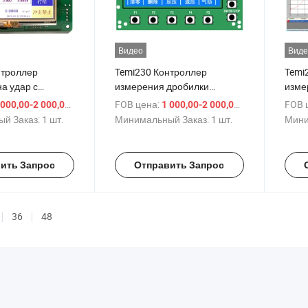
Видео
Виде
нтроллер
Temi230 Контроллер
Temi
а удар с
измерения дробилки
изме
Автоматическая
Механика системы контроля
Рези
/ шт.
FOB цена:
/ шт.
FOB 
 000,00-2 000,00 $
1 000,00-2 000,00 $
пытаний на удар
измерений
вулк
й Заказ:
1 шт.
Минимальный Заказ:
1 шт.
Мини
кюме
ить Запрос
Отправить Запрос
36
48