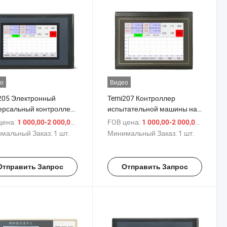
о
Видео
205 Электронный
Temi207 Контроллер
ерсальный контроллер
испытательной машины на
ны для испытаний на
растяжение Контроль
цена:
/ шт.
FOB цена:
/ шт.
1 000,00-2 000,00 $
1 000,00-2 000,00 $
яжение и сжатие
универсальной
мальный Заказ:
1 шт.
Минимальный Заказ:
1 шт.
испытательной машины
Отправить Запрос
Отправить Запрос