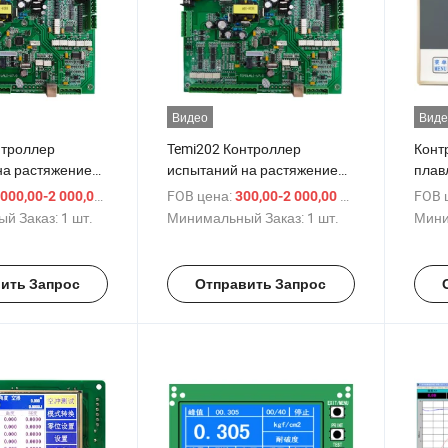
Видео
Виде
нтроллер
Temi202 Контроллер
Конт
на растяжение
испытаний на растяжение
плав
ный / Машина
Машина для испытаний на
плав
/ шт.
FOB цена:
/ шт.
FOB 
 000,00-2 000,00 $
300,00-2 000,00 $
ний на
сжатие
й Заказ:
1 шт.
Минимальный Заказ:
1 шт.
Мини
ить Запрос
Отправить Запрос