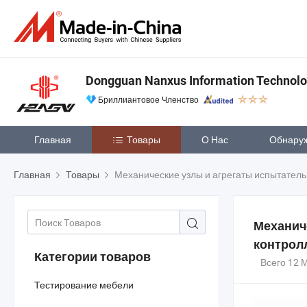
Dongguan Nanxus Information Technolog
Бриллиантовое Членство
Главная
Товары
О Нас
Обнару
Главная
Товары
Механические узлы и агрегаты испытател
Механич
контрол
Категории товаров
Всего 12 
Тестирование мебели