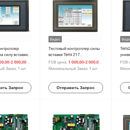
Видео
Виде
онтроллер
Тестовый контроллер силы
Temi
а силу вставки
вставки Temi 217
унив
 испытаний на
Оборудование для
маши
/ шт.
FOB цена:
/ шт.
FOB 
00,00-2 000,00 $
1 000,00-2 000,00 $
и
тестирования силы
раст
й Заказ:
1 шт.
Минимальный Заказ:
1 шт.
Мини
вытягивания
ить Запрос
Отправить Запрос