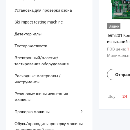
Установка для проверки озона
Ski impact testing machine
Видео
Детектор иглы
Temi201 Ко
испытаний 
Тестер жесткости
универсаль
FOB цена:
1
для испыта
Минимальны
Электронный/пластик/
растяжение
тестирования оборудования
Отправ
Расходные материалы /
инструменты
Резиновые шины испытания
Шоу:
24
машины
Проверка машины
Обувь/проводить проверку машины
из натуральной кожи