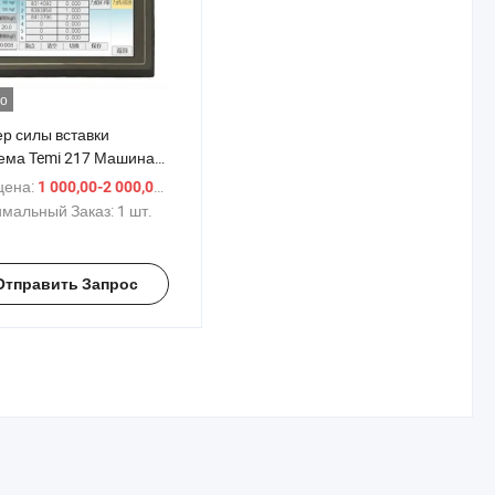
о
ер силы вставки
ема Temi 217 Машина
испытания на
цена:
/ шт.
1 000,00-2 000,00 $
ргивание разъема
мальный Заказ:
1 шт.
Отправить Запрос