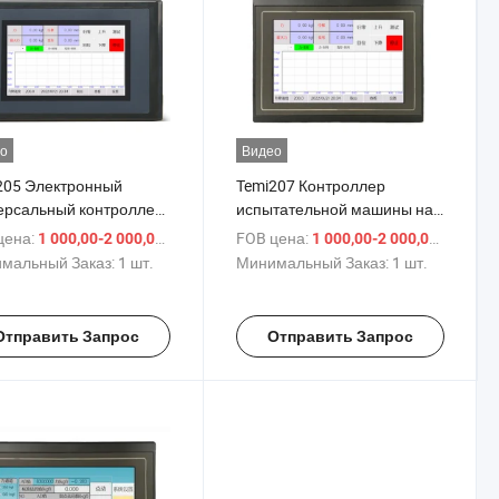
о
Видео
205 Электронный
Temi207 Контроллер
ерсальный контроллер
испытательной машины на
ны для испытаний на
растяжение Контроль
цена:
/ шт.
FOB цена:
/ шт.
1 000,00-2 000,00 $
1 000,00-2 000,00 $
яжение и сжатие
универсальной
мальный Заказ:
1 шт.
Минимальный Заказ:
1 шт.
испытательной машины
Отправить Запрос
Отправить Запрос