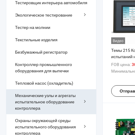
Тестировщик интерьера автомобиля
Экологическое тестирование
Тестер на молнии
Текстильные изделия
Видео
Темы 215 К
Безбумажный регистратор
испытаний н
Машина для
Контроллер промышленного
FOB цена:
3
силу вставк
оборудования для выпечки
Минимальны
Тепловой насос (охладитель)
Отправ
Механические узлы и агрегаты
испытательное оборудование
контроллера
Охраны окружающей среды
испытательного оборудования
контроллера