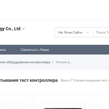
y Co., Ltd
На Этом Сайте
жить
Связаться с Нами
ьное оборудование контроллера
Усилие втыкания тест контроллера
втыкания тест контроллера
Всего 7 Усилие втыкания тест