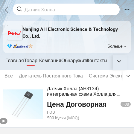
Nanjing AH Electronic Science & Technology
Co., Ltd.
Больше
Главная
Товар
Компания
Обнаружить
Контакты
Все
Двигатель Постоянного Тока
Система Электриче
Датчик Холла (AH3134)
интегральная схема Холла для
бесщеточного двигателя
Цена Договорная
постоянного тока, бесконтактный
FOB
переключатель, обнаружение
FOB
скорости и положения
500 Куски
(MOQ)