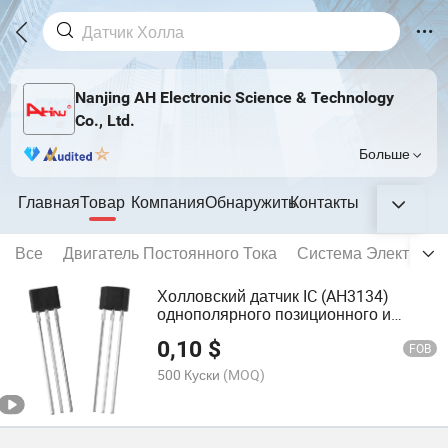
Nanjing AH Electronic Science & Technology
Co., Ltd.
Больше
Главная
Товар
Компания
Обнаружить
Контакты
Все
Двигатель Постоянного Тока
Система Электриче
Холловский датчик IC (AH3134)
однополярного позиционного и
скоростного sensing
0,10
$
FOB
500 Куски
(MOQ)