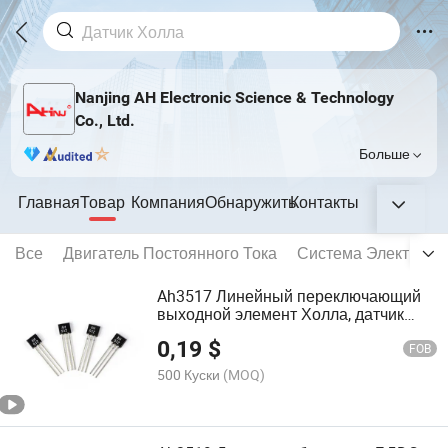
Nanjing AH Electronic Science & Technology
Co., Ltd.
Больше
Главная
Товар
Компания
Обнаружить
Контакты
Все
Двигатель Постоянного Тока
Система Электриче
Ah3517 Линейный переключающий
выходной элемент Холла, датчик
Холла, датчик приближения
0,19
$
FOB
500 Куски
(MOQ)