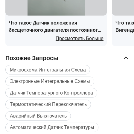
потребления powr.
Что такое Датчик положения
Что та
бесщеточного двигателя постоянного
Вигенд
тока (AH3144)
счетчи
Просмотреть Больше
Профиль компании
Похожие Запросы
Микросхема Интегральная Схема
Электронные Интегральные Схемы
Датчик Температурного Контроллера
Термостатический Переключатель
Аварийный Выключатель
Автоматический Датчик Температуры