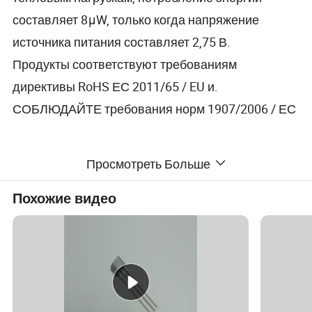
составляет 8μW, только когда напряжение
источника питания составляет 2,75 В.
Продукты соответствуют требованиям
директивы RoHS ЕС 2011/65 / EU и.
СОБЛЮДАЙТЕ требования норм 1907/2006 / ЕС
Очерк
Просмотреть Больше
AH3663 — это высокочувствительный
Похожие видео
многополярный микромощный датчик Холла.
Специальная конструктивная цепь, которая
позволяет датчику, имеет функцию возбуждения
магнитного поля "S" или "N", отличную
симметрию положительного и отрицательного
переключателя и битный средний ток