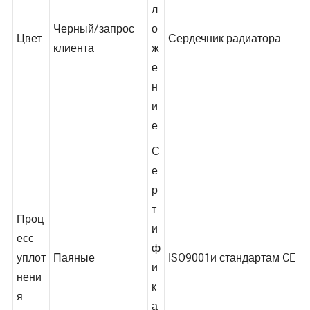
и
л
Черный/запрос
о
Цвет
Сердечник радиатора
клиента
ж
е
н
и
е
С
е
р
т
Проц
и
есс
ф
уплот
Паяные
ISO9001и стандартам CE
и
нени
к