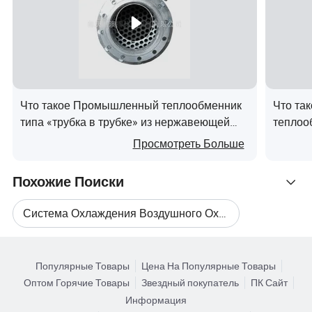
Core
Назв
и
рифленым,обычной,лам
ание
п
ельной fin
а
С
т
Что такое Промышленный теплообменник
Что та
р
типа «трубка в трубке» из нержавеющей
теплоо
Номе
у
стали для химической промышленности
Просмотреть Больше
р
B
к
Бар и пластины
моде
т
Похожие Поиски
ли
у
Система Охлаждения Воздушного Охладителя
р
а
Поиск по Категориям
Вентилятор Охлаждения
П
Популярные Товары
Цена На Популярные Товары
Выпл
о
Оптом Горячие Товары
Звездный покупатель
ПК Сайт
Воздушные Обогреватели
T/T 100%
Шанхай
аты
р
Информация