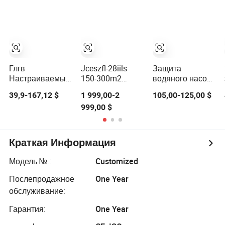
воздуха CMH
оптимизированным
шкафов с
для улицы
дизайном
низким уровнем
вентилятора для
шума
холодных
компрессора и
помещений на
длительным
заводах с
сроком службы
сертификатом
Глгв
Jceszfl-28iils
Защита
CE
Настраиваемый
150-300m2
водяного насоса
ABS/PP 180L
Мощный
для домашних
39,9-167,12 $
1 999,00-2
105,00-125,00 $
Портативный
охладитель
приборов,
999,00 $
Напольный
воздуха с
переносной
Кондиционер
испарением для
напольный
склада
водяной
охладитель
Краткая Информация
воздуха
Модель №.:
Customized
Послепродажное
One Year
обслуживание:
Гарантия:
One Year