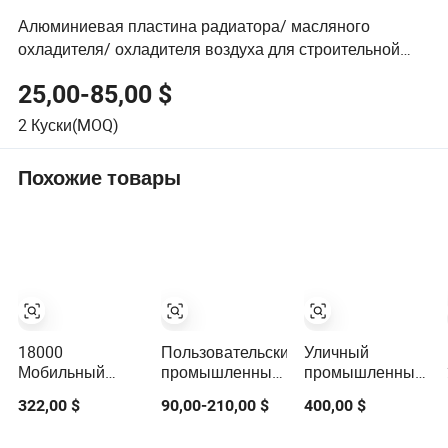
Алюминиевая пластина радиатора/ масляного
охладителя/ охладителя воздуха для строительной
техники
25,00-85,00 $
2
Куски(MOQ)
Похожие товары
18000
Пользовательский
Уличный
Мобильный
промышленный
промышленный
промышленный
испарительный
воздушный
322,00 $
90,00-210,00 $
400,00 $
испарительный
охладитель
охладитель для
охладитель
воздуха с
распределительны