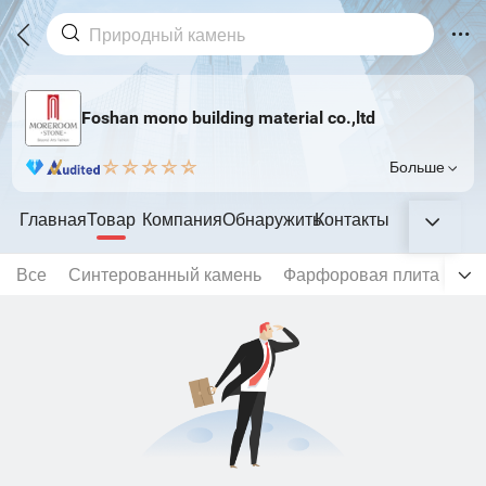
Foshan mono building material co.,ltd
Больше
Главная
Товар
Компания
Обнаружить
Контакты
Все
Синтерованный камень
Фарфоровая плита
Мр