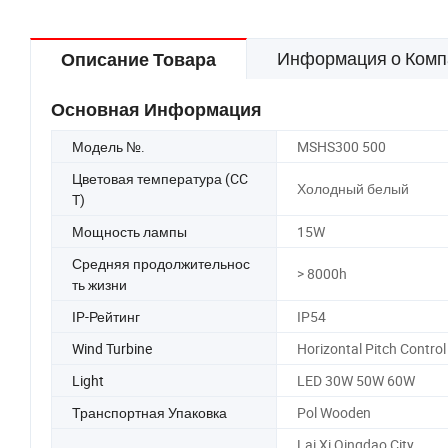
Информация о Комп
Описание Товара
Основная Информация
Модель №.
MSHS300 500
Цветовая температура (CC
Холодный белый
T)
Мощность лампы
15W
Средняя продолжительнос
> 8000h
ть жизни
IP-Рейтинг
IP54
Wind Turbine
Horizontal Pitch Control
Light
LED 30W 50W 60W
Транспортная Упаковка
Pol Wooden
Lai Xi Qingdao City