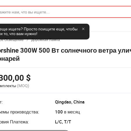
 еще ищете? Просто поищите еще, чтобы
и то, что вам нужно!
ое Освещение
Дорожная Лампа

rshine 300W 500 Вт солнечного ветра ул
нарей
300,00 $
омплекты
(MOQ)
т:
Qingdao, China
емы производства:
100 в месяц
овия Платежа:
L/C, T/T