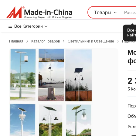
Товары
Все Категории
Все
найт
Главная
Каталог Товаров
Светильники и Освещение
Наружн



Mo
фо
2 
5 К
Пор
Объ
Усл