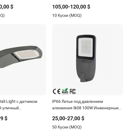
и чистое уличное
ENEC D4I Zhaga Ntc SPD 10kv 20kv
0,00 $
105,00-120,00 $
светодиодный
80W/100W/120W/150W/200W/250W
OQ)
10 Куски (MOQ)
личный фонарь для
Светодиодный Уличный Светильник
ородских магистралей,
усных дорог
ali Light с датчиком
IP66 Литье под давлением
й уличный
алюминия Ik08 100W Инженерные
й светильник ENEC для
дорожные огни 140lm/W
99 $
25,00-27,00 $
вещения
Светодиодный уличный светильник
50 Куски (MOQ)