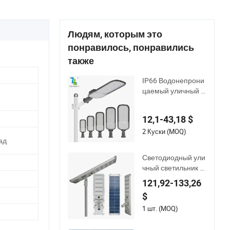
Людям, которым это
понравилось, понравились
также
IP66 Водонепрони
цаемый уличный с
ветильник из литог
о алюминия SMD 3
12,1-43,18 $
030 50W 100W 150
W 200W 240W
2 Куски (MOQ)
ад
Светодиодный ули
чный светильник н
а солнечных батар
121,92-133,26
еях, высококачеств
$
енный, водонепро
ницаемый, интегри
1 шт. (MOQ)
рованный, настенн
ый, для освещения