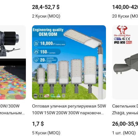
дорог и автомагистралей
экологическ
28,4-52,7 $
140,00-42
освещение, 
2 Куски (MOQ)
20 Куски (M
енный, для
солнечный у
ги
освещения г
шоссе, камп
20W/300W
Оптовая уличная регулируемая 50W
Светильник D
циональными
100W 150W 200W 300W парковочная
Zhaga, умны
проницаемый
светодиодная уличная лампа из
светодиодны
1,7 $
26,00-35,
водонепроницаемого литого
уличного ос
5 Куски (MOQ)
1 шт. (MOQ)
алюминия для городских дорог IP66