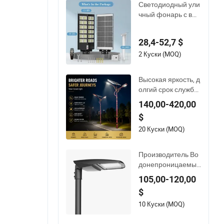
Светодиодный ули
сада и дороги
чный фонарь с выс
окой яркостью 150
W для главных дор
28,4-52,7 $
ог и автомагистрал
ей
2 Куски (MOQ)
Высокая яркость, д
олгий срок службы,
энергоэффективн
140,00-420,00
ое, экологически ч
$
истое уличное осв
ещение, светодио
20 Куски (MOQ)
дный солнечный у
личный фонарь дл
Производитель Во
я освещения город
донепроницаемый
ских магистралей,
IP66 Ik10 ENEC D4I
105,00-120,00
шоссе, кампусных
Zhaga Ntc SPD 10k
дорог
$
v 20kv 80W/100W/
120W/150W/200
10 Куски (MOQ)
W/250W Светодио