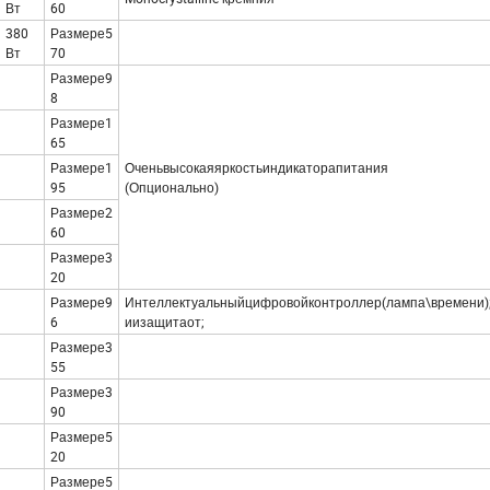
Вт
60
380
Размере5
Вт
70
Размере9
8
Размере1
65
Размере1
Оченьвысокаяяркостьиндикаторапитания
95
(Опционально)
Размере2
60
Размере3
20
Размере9
Интеллектуальныйцифровойконтроллер(лампа\времени)
6
иизащитаот;
Размере3
55
Размере3
90
Размере5
20
Размере5