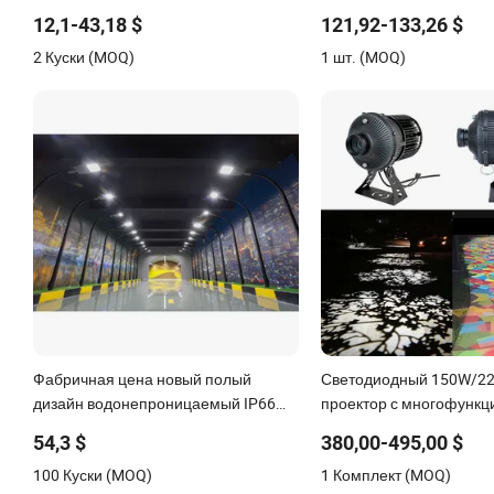
3030 50W 100W 150W 200W 240W
высококачественный,
12,1-43,18 $
121,92-133,26 $
водонепроницаемый,
2 Куски (MOQ)
1 шт. (MOQ)
интегрированный, наст
освещения сада и доро
Фабричная цена новый полый
Светодиодный 150W/2
дизайн водонепроницаемый IP66
проектор с многофунк
светодиодный уличный фонарь
гобо-узорами, водоне
54,3 $
380,00-495,00 $
150W светодиодный уличный свет
IP65
100 Куски (MOQ)
1 Комплект (MOQ)