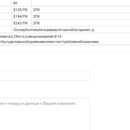
80
$120/ПК
2ПК
$194/ПК
2ПК
$242/ПК
2ПК
Основуболтикабельаккумуляторнойбатареиит.д.
ияветра:29m/s;освещениевремя:8-10
бытьделовыхобедоввзависимостиоттребованийзаказчика