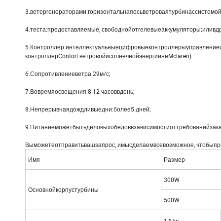
3.ветергенераторами:горизонтальнаяосьветроваятурбинассистемо
4.теста:предоставляемые, свободнойотгелевыеаккумуляторы;иливд
5.Контроллер:интеллектуальныецифровыеконтроллерыуправлениеосв
контроллерContorl ветровойисолнечнойэнергиинеMclaren)
6.Сопротивлениеветра:29м/с;
7.Вовремяосвещения:8-12 часоввдень;
8.Непрерывнаядождливыедни:более5 дней;
9:Питаниеможетбытьделовыхобедоввзависимостиоттребованийзака
Выможетеотправитьвашзапрос, имысделаемвсевозможное, чтобып
Имя
Размер
300W
Основнойкорпустурбины
500W