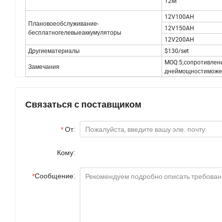
12M
12V100AH
Плановоеобслуживание-
12V150AH
бесплатногелевыеаккумуляторы
12V200AH
Другиематериалы
$130/set
MOQ:5;сопротивлен
Замечания
днеймощностиможет
Связаться с поставщиком
*
От:
Кому:
*
Сообщение: