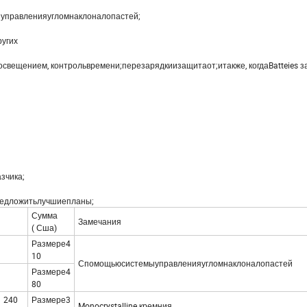
йуправленияугломнаклоналопастей;
ругих
ещением, контрольвремени;перезарядкиизащитаот;итакже, когдаBatteies з
зчика;
редложитьлучшиепланы;
Сумма
Замечания
( Сша)
Размере4
10
Спомощьюсистемыуправленияугломнаклоналопастей
Размере4
80
240
Размере3
Monocrystalline кремния