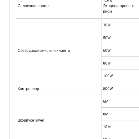
1,5/w
Солнечнаяпанель
Этаценаскронште
йном
30W
50W
Светодиодныйисточниксвета
60W
80W
100W
Контроллер
500W
6M
8M
ВкорпусеTower
10M