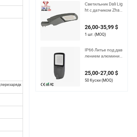
итого алюминия д
Светильник Dali Lig
ля городских дорог
ht с датчиком Zhag
IP66
a, умный уличный
светодиодный свет
26,00-35,99 $
ильник ENEC для у
личного освещени
1 шт. (MOQ)
я
IP66 Литье под дав
лением алюминия
Ik08 100W Инжене
рные дорожные ог
25,00-27,00 $
ни 140lm/W Свето
диодный уличный
50 Куски (MOQ)
;перезарядк
светильник