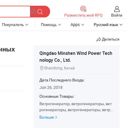
Войти
Разместить мой RFQ
Покупатель
Помощь
Apps
Русский язык
Делиться
ичных
Qingdao Minshen Wind Power Tech
nology Co., Ltd.
Shandong, Китай

Дата Последнего Входа:
Jun 26, 2018
Основные Товары:
Ветрогенератор, ветрогенераторы, вет
рогенераторы, ветрогенераторы, ветро
генераторы, контроллеры, инверторы, с
Больше
олнечные системы питания, гибридные
уличные фонари, Ветрогенератор, ветр