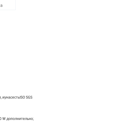
na
 иунасестьISO SGS
0 W дополнительно;