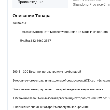
Происхождение
Shandong Province Chi
Описание Товара
Контакты:
РекламавИнтернете:Minshenwindturbine.En.Made-in-china.Com
Ячейка:182-6662-2567
500 Вт, 300 Втсолнечноговетрауличныхфонарей
ЭтосолнечноговетрауличныхфонарейсмаркировкойCE сертификации,
Этосолнечноговетрауличныхфонарейвведение, какуказанониже:
1.Источниксвета:Оченьвысокаяяркостьиндикаторапитания30W до10
2.Впанелисолнечныхбатарей:Monocrystalline кремния;