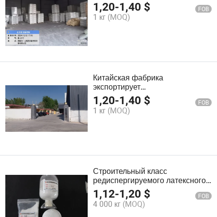
порошок
1,20
-
1,40
$
FOB
1 кг
(MOQ)
Китайская фабрика
экспортирует
редиспергируемый полимерный
1,20
-
1,40
$
FOB
порошок для строительных
1 кг
(MOQ)
добавок VAE RDP
Строительный класс
редиспергируемого латексного
порошка (порошок РДП)
1,12
-
1,20
$
FOB
выдающаяся
4 000 кг
(MOQ)
водоотталкивающая
способность химический