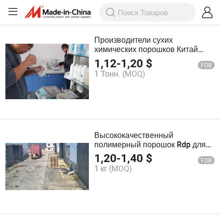
Производители сухих
химических порошков Китай
Rdp/Vae B2b Покрытие
1,12
-
1,20
$
FOB
Покраска
1 Тонн.
(MOQ)
Высококачественный
полимерный порошок Rdp для
самовыравнивающихся
1,20
-
1,40
$
FOB
составов строительного
1 кг
(MOQ)
назначения