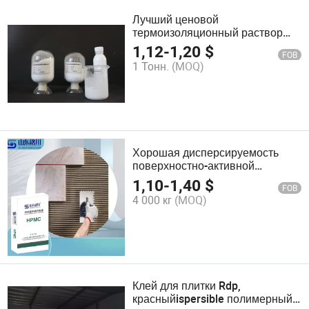
Лучший ценовой
термоизоляционный раствор
строительный добавка
1,12
-
1,20
$
FOB
самовыравнивающийся
1 Тонн.
(MOQ)
раствор редиспергируемый
полимерный порошок RDP VAE
Хорошая дисперсируемость
поверхностно-активной
функции
1,10
-
1,40
$
FOB
гидроксипропилметилцеллюлозы
4 000 кг
(MOQ)
(ГПМЦ)
Клей для плитки Rdp,
красныйispersible полимерный