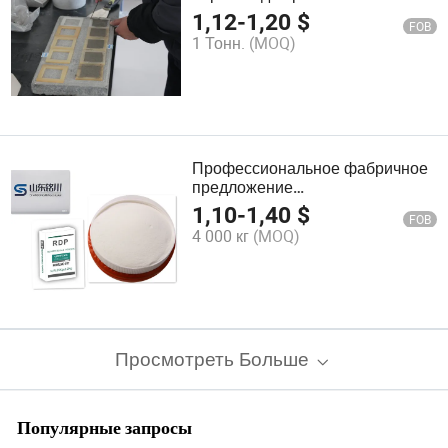
раствора для строительства
1,12
-
1,20
$
FOB
1 Тонн.
(MOQ)
Профессиональное фабричное
предложение
редиспергируемого
1,10
-
1,40
$
FOB
полимерного порошка для
4 000 кг
(MOQ)
выравнивающего раствора
Просмотреть Больше
Популярные запросы