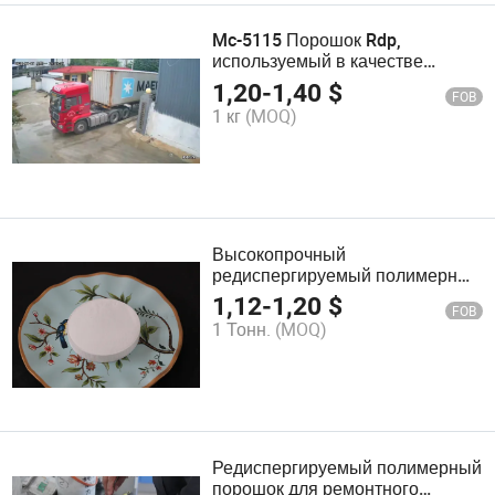
Mc-5115 Порошок Rdp,
используемый в качестве
покрытия, клея. Производство
1,20
-
1,40
$
FOB
Rdp, редиспергируемый
1 кг
(MOQ)
полимерный порошок,
химический вспомогательный
агент, порошок Rdp Vae
Высокопрочный
редиспергируемый полимерный
порошок добавка для
1,12
-
1,20
$
FOB
строительного раствора
1 Тонн.
(MOQ)
добавка Китайский завод клеи
герметики
Редиспергируемый полимерный
порошок для ремонтного