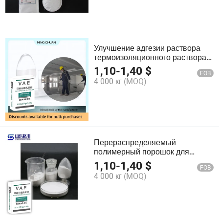
вспомогательный агент
Улучшение адгезии раствора
термоизоляционного раствора
улучшает характеристики
1,10
-
1,40
$
FOB
текучести
4 000 кг
(MOQ)
Перераспределяемый
полимерный порошок для
цементных промышленных
1,10
-
1,40
$
FOB
полов
4 000 кг
(MOQ)