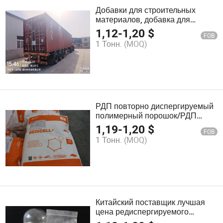
Добавки для строительных
материалов, добавка для
бетонной смеси, порошок
1,12
-
1,20
$
FOB
редиспергируемого полимера
1 Тонн.
(MOQ)
для раствора
РДП повторно диспергируемый
полимерный порошок/РДП
фабричное прямое снабжение
1,19
-
1,20
$
FOB
1 Тонн.
(MOQ)
Китайский поставщик лучшая
цена редиспергируемого
полимерного порошка Rdp