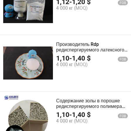
1,12
-
1,20
$
FOB
порошка Vae
4 000 кг
(MOQ)
Производитель Rdp
редиспергируемого латексного
порошка для адгезии плитки,
1,10
-
1,40
$
FOB
самовыравнивающегося
4 000 кг
(MOQ)
раствора, сухой смеси,
самоклеящихся стеновых плит
Содержание золы в порошке
редиспергируемого полимера
Rdp 10% Добавка гипс
1,10
-
1,40
$
FOB
редиспергируемый полимерный
4 000 кг
(MOQ)
порошок Rdp