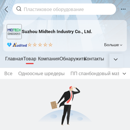
Suzhou Midtech Industry Co., Ltd.
Больше
Главная
Товар
Компания
Обнаружить
Контакты
Все
Одноосные шредеры
ПП спанбондовый матери