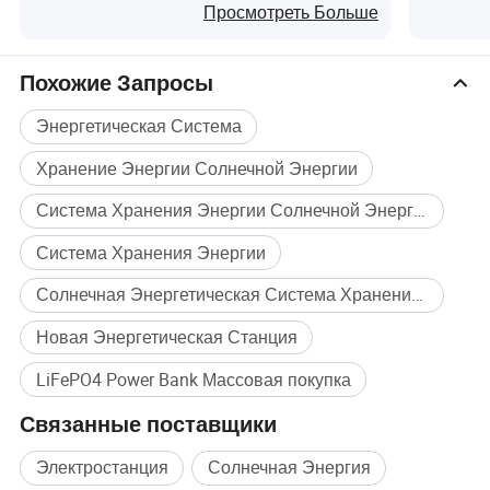
активного отдыха
кемпин
Просмотреть Больше
• Мощный выходной постоянная мощность 1200 Вт
поддерживает широкий спектр бытовой техники от
Похожие Запросы
телефонов (242) для кондиционеров воздуха (2.3h
Энергетическая Система
runtime).
Хранение Энергии Солнечной Энергии
• Долго производительности выполнения 30Вт
Система Хранения Энергии Солнечной Энергии
электровентилятора системы охлаждения двигателя для
Система Хранения Энергии
66h, 100W телевизор для 20h, 150W холодильник для 13h и
многое другое.
Солнечная Энергетическая Система Хранения Для Дома
Подробные фотографии
Новая Энергетическая Станция
LiFePO4 Power Bank Массовая покупка
Связанные поставщики
Электростанция
Солнечная Энергия