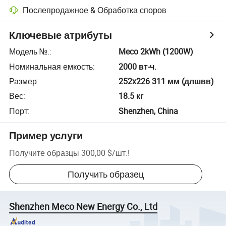
Послепродажное & Обработка споров
Ключевые атрибуты
Модель №.
:
Meco 2kWh (1200W)
Номинальная емкость
:
2000 вт-ч.
Размер
:
252x226 311 мм (длшвв)
Вес
:
18.5 кг
Порт
:
Shenzhen, China
Пример услуги
Получите образцы
300,00 $
/
шт.
!
Получить образец
Shenzhen Meco New Energy Co., Ltd