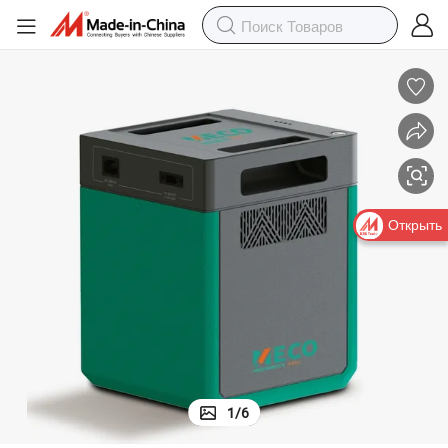
Открыть
1
/
6