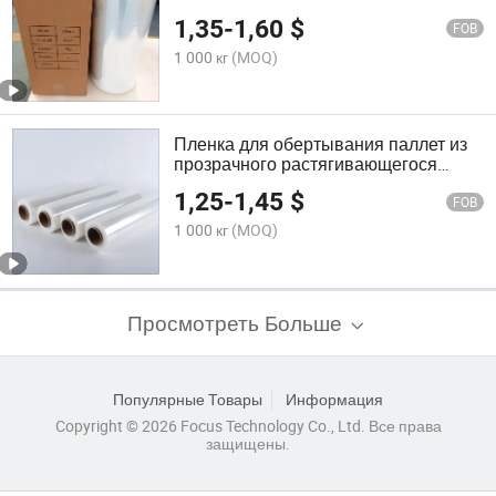
оберточной пленки из LLDPE
1,35
-
1,60
$
пластика
FOB
1 000 кг
(MOQ)
Пленка для обертывания паллет из
прозрачного растягивающегося
полиэтилена низкой плотности
1,25
-
1,45
$
FOB
1 000 кг
(MOQ)
Просмотреть Больше
Популярные Товары
Информация
Copyright © 2026 Focus Technology Co., Ltd. Все права
защищены.