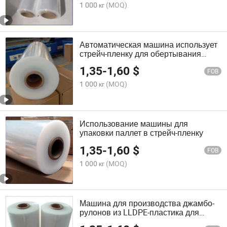
1 000 кг
(MOQ)
Автоматическая машина использует
стрейч-пленку для обертывания
поддонов
1,35
-
1,60
$
FOB
1 000 кг
(MOQ)
Использование машины для
упаковки паллет в стрейч-пленку
1,35
-
1,60
$
FOB
1 000 кг
(MOQ)
Машина для производства джамбо-
рулонов из LLDPE-пластика для
обертывания паллет пленкой стрейч