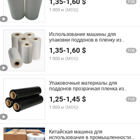
1,35
-
1,60
$
FOB
1 000 кг
(MOQ)
Использование машины для
упаковки поддонов в пленку из
LLDPE дляShrink и стрейч-пленку
1,35
-
1,60
$
FOB
1 000 кг
(MOQ)
Упаковочные материалы для
поддонов прозрачная пленка из
LLDPE для термоусадки и стретч-
1,25
-
1,45
$
обертывания
FOB
1 000 кг
(MOQ)
Китайская машина для
использования в промышленности