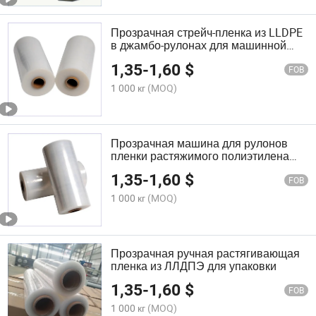
Прозрачная стрейч-пленка из LLDPE
в джамбо-рулонах для машинной
упаковки паллет
1,35
-
1,60
$
FOB
1 000 кг
(MOQ)
Прозрачная машина для рулонов
пленки растяжимого полиэтилена
низкой плотности
1,35
-
1,60
$
FOB
1 000 кг
(MOQ)
Прозрачная ручная растягивающая
пленка из ЛЛДПЭ для упаковки
1,35
-
1,60
$
FOB
1 000 кг
(MOQ)