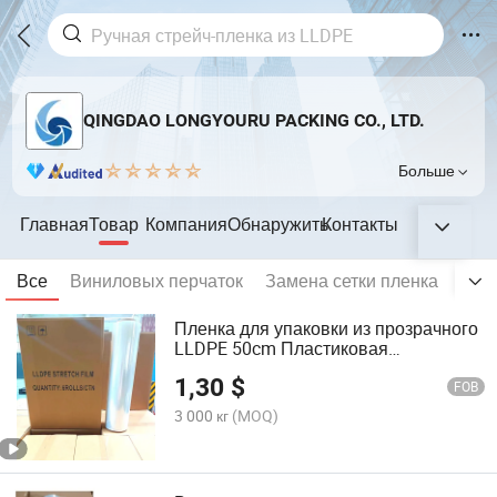
QINGDAO LONGYOURU PACKING CO., LTD.
Больше
Главная
Товар
Компания
Обнаружить
Контакты
Все
Виниловых перчаток
Замена сетки пленка
Раст
Пленка для упаковки из прозрачного
LLDPE 50cm Пластиковая
стрейчевая пленка
1,30
$
FOB
3 000 кг
(MOQ)