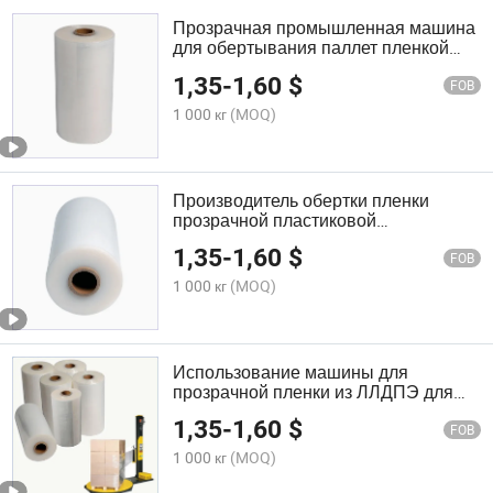
Прозрачная промышленная машина
для обертывания паллет пленкой
для растяжения
1,35
-
1,60
$
FOB
1 000 кг
(MOQ)
Производитель обертки пленки
прозрачной пластиковой
промышленной LLDPE машинной
1,35
-
1,60
$
растягивающей пленки
FOB
1 000 кг
(MOQ)
Использование машины для
прозрачной пленки из ЛЛДПЭ для
обертывания
1,35
-
1,60
$
FOB
1 000 кг
(MOQ)