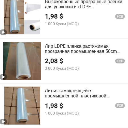
Высокопрочные прозрачные пленки
для упаковки из LDPE
промышленного назначения 50cm
1,98
$
Стретч-пленка
FOB
1 000 Куски
(MOQ)
Лир LDPE пленка растяжимая
прозрачная промышленная 50cm
пластиковая растяжимая пленка
2,08
$
FOB
3 000 Куски
(MOQ)
Литье самоклеящейся
промышленной пластиковой
упаковки из LDPE стрейч-пленки
1,98
$
FOB
1 000 Куски
(MOQ)