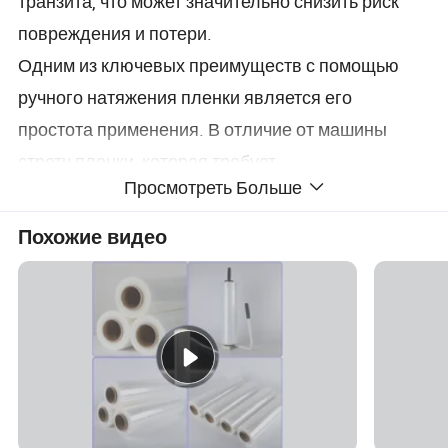
транзита, что может значительно снизить риск
повреждения и потери.
Одним из ключевых преимуществ с помощью
ручного натяжения пленки является его
простота применения. В отличие от машины
стретч пленки, которая требует
Просмотреть Больше
специализированного оборудования, растянуть
пленку можно легко применить вручную. Это
Похожие видео
делает его идеальным решением для
небольших операций или ситуации, когда
машина не практических. Кроме того, стороны
стретч пленка обеспечивает отличный пищевую
свойства, а также приклеивания пленки для себя
и для нагрузки, обеспечение безопасной и