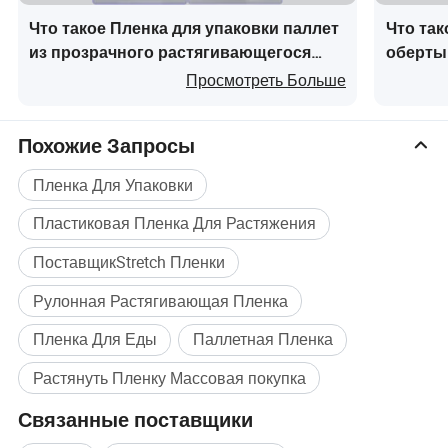
плотно оберните.
Что такое Пленка для упаковки паллет
Что так
Нашей стороны стретч Пленка выпускается в
из прозрачного растягивающегося
оберты
различной толщины и длины для
полиэтилена низкой плотности для
картон
Просмотреть Больше
удовлетворения конкретных потребностей
ручного использования
вашего бизнеса. Требуется ли вам легче
Похожие Запросы
манометр для повседневного использования
Пленка Для Упаковки
или более для более надежные приложения, мы
Пластиковая Пленка Для Растяжения
имеем право решение для вас. В фильме также
пункции, стойкий к разрыву, что делает его
ПоставщикStretch Пленки
удобным как для хранения внутри и вне
Рулонная Растягивающая Пленка
помещений.
Пленка Для Еды
Паллетная Пленка
Растянуть Пленку Массовая покупка
Связанные поставщики