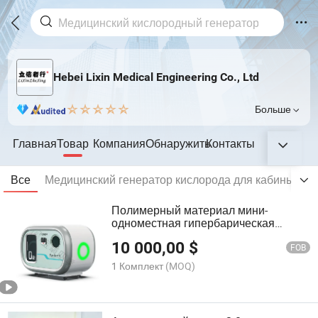
Hebei Lixin Medical Engineering Co., Ltd
Больше
Главная
Товар
Компания
Обнаружить
Контакты
Все
Медицинский генератор кислорода для кабины
М
Полимерный материал мини-
одноместная гипербарическая
камера для домашней реабилитации
10 000,00
$
FOB
1 Комплект
(MOQ)