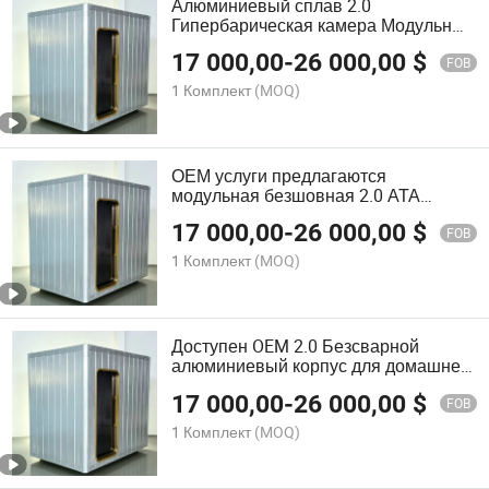
Алюминиевый сплав 2.0
Гипербарическая камера Модульный
дизайн OEM Реабилитационное
17 000,00
-
26 000,00
$
устройство
FOB
1 Комплект
(MOQ)
ОЕМ услуги предлагаются
модульная безшовная 2.0 АТА
камера для реабилитационного
17 000,00
-
26 000,00
$
использования
FOB
1 Комплект
(MOQ)
Доступен OEM 2.0 Безсварной
алюминиевый корпус для домашней
медицинской терапии
17 000,00
-
26 000,00
$
FOB
1 Комплект
(MOQ)