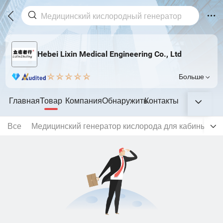
Hebei Lixin Medical Engineering Co., Ltd
Больше
Главная
Товар
Компания
Обнаружить
Контакты
Все
Медицинский генератор кислорода для кабины
М