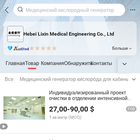
Hebei Lixin Medical Engineering Co., Ltd
Больше
Главная
Товар
Компания
Обнаружить
Контакты
Все
Медицинский генератор кислорода для кабины
М
Индивидуализированный проект
очистки в отделении интенсивной
терапии больницы, стерильная
27,00
-
90,00
$
операционная комната
FOB
1 кв метр
(MOQ)