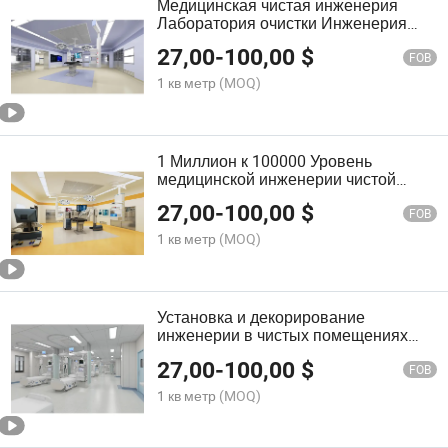
Медицинская чистая инженерия
Лаборатория очистки Инженерия
очистки Мастерская GMP
27,00
-
100,00
$
Строительство очистки
FOB
1 кв метр
(MOQ)
1 Миллион к 100000 Уровень
медицинской инженерии чистой
инженерии в комнате для снабжения
27,00
-
100,00
$
очистки
FOB
1 кв метр
(MOQ)
Установка и декорирование
инженерии в чистых помещениях
больницы и электронном цехе
27,00
-
100,00
$
очистки
FOB
1 кв метр
(MOQ)