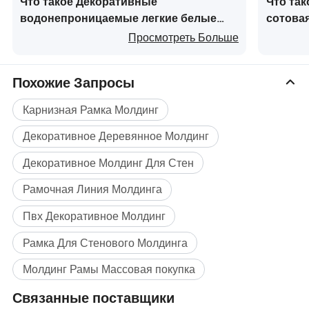
Что такое Декоративные
Что та
6. Легкий, высокоэлементный
водонепроницаемые легкие белые
сотовая
ПВХ формованные балюстрады для
Просмотреть Больше
мостов
Профиль компании
Похожие Запросы
1. Несколько линий экструзионного производства
Карнизная Рамка Молдинг
различных спецификаций и моделей, современное
Декоративное Деревянное Молдинг
оборудование для обеспечения высокого качества
продукции.
Декоративное Молдинг Для Стен
2. Полностью прошла и внедрила систему
Рамочная Линия Молдинга
менеджмента качества ISO9001, ISO14001, для
Пвх Декоративное Молдинг
обеспечения стабильной и высококачественной
продукции
Рамка Для Стенового Молдинга
3. В соответствии с руководством по коду продукции
Молдинг Рамы Массовая покупка
каждый продукт имеет набор рецепции, техники
Связанные поставщики
производства и внутреннего стандарта контроля