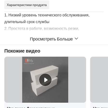
Характеристики продукта
1. Низкий уровень технического обслуживания,
длительный срок службы
2. Простота в работе, возможность резки,
прикрепления, сверления, прокладки, с закраиной,
Просмотреть Больше
клееной, окрашенной так же, как и дерево,
специальные инструменты не требуются
Похожие видео
3. Защита от влаги, термитов, огнестойкая
4. Не нужно окрашивать, если это не требуется. При
использовании вне помещения рекомендуется
использовать краску для поддержания однородности
цвета в течение длительного времени
5. Срок службы никогда не гниет, не разбухнет, не
расколется, не колет, не колет, не ракует, или
деламинировать