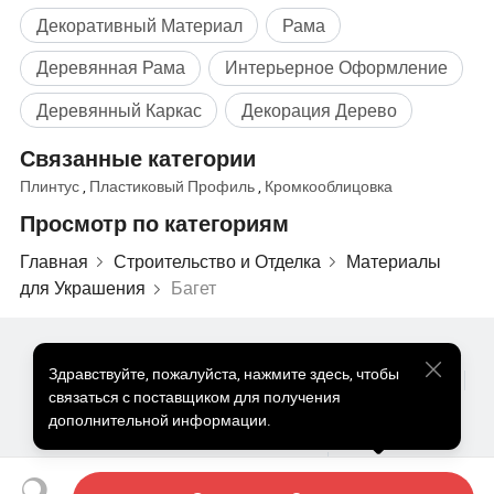
качества.стандартизированные процессы и методы
Декоративный Материал
Рама
контроля качества, с тем чтобы обеспечить высокое
Деревянная Рама
Интерьерное Оформление
качество и стабильность продукта.
Деревянный Каркас
Декорация Дерево
Связанные категории
Плинтус
,
Пластиковый Профиль
,
Кромкооблицовка
Просмотр по категориям
Главная
Строительство и Отделка
Материалы
для Украшения
Багет
Популярные Товары
Цена На Популярные Товары
Здравствуйте
,
пожалуйста, нажмите здесь, чтобы
Оптом Горячие Товары
Звездный покупатель
ПК Сайт
связаться с поставщиком для получения
Информация
дополнительной информации.
Упаковка и доставка
О нас
Пользовательское соглашение
Политика конфиденциальности
Контакты