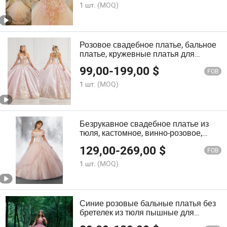
1 шт.
(MOQ)
Розовое свадебное платье, бальное
платье, кружевные платья для
куинсеанеры Q252
99,00
-
199,00
$
FOB
1 шт.
(MOQ)
Безрукавное свадебное платье из
тюля, кастомное, винно-розовое,
платья для куинсеанеры Q262
129,00
-
269,00
$
FOB
1 шт.
(MOQ)
Синие розовые бальные платья без
бретелек из тюля пышные для
куинсеньеры выпускного вечера