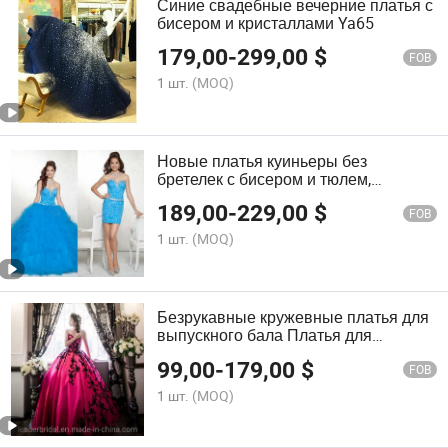
Синие свадебные вечерние платья с
бисером и кристаллами Ya65
179,00
-
299,00
$
FOB
1 шт.
(MOQ)
Новые платья куиньеры без
бретелек с бисером и тюлем,
баллонные юбки Ya71
189,00
-
229,00
$
FOB
1 шт.
(MOQ)
Безрукавные кружевные платья для
выпускного бала Платья для
куинсеанеры Золотое Фуксия
99,00
-
179,00
$
Свадебное платье в стиле бала
FOB
Q26754
1 шт.
(MOQ)