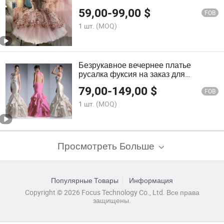
Платье E20160
59,00
-
99,00
$
FOB
1 шт.
(MOQ)
Безрукавное вечернее платье
русалка фуксия на заказ для
выпускного вечера E52712
79,00
-
149,00
$
FOB
1 шт.
(MOQ)
Просмотреть Больше
Популярные Товары
Информация
Copyright © 2026 Focus Technology Co., Ltd. Все права
защищены.