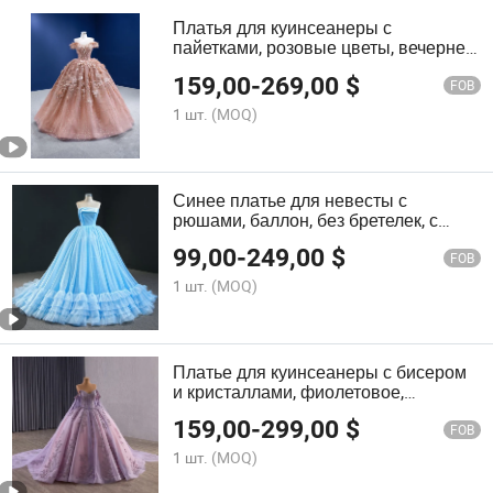
Платья для куинсеанеры с
пайетками, розовые цветы, вечернее
платье Q2154
159,00
-
269,00
$
FOB
1 шт.
(MOQ)
Синее платье для невесты с
рюшами, баллон, без бретелек, с
блеском, платье для квинсеньеры
99,00
-
249,00
$
Q89018
FOB
1 шт.
(MOQ)
Платье для куинсеанеры с бисером
и кристаллами, фиолетовое,
баллонного силуэта Yao29
159,00
-
299,00
$
FOB
1 шт.
(MOQ)