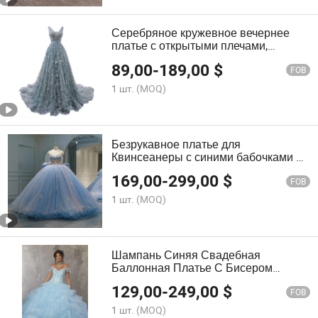
Серебряное кружевное вечернее
платье с открытыми плечами,
тюлевое, силуэт А-силуэта, для
89,00
-
189,00
$
выпускного бала Yao52
FOB
1 шт.
(MOQ)
Безрукавное платье для
Квинсеанеры с синими бабочками и
пайетками, свадебное бальное
169,00
-
299,00
$
платье E985
FOB
1 шт.
(MOQ)
Шампань Синяя Свадебная
Баллонная Платье С Бисером
Вышивка Квинсеанера Платье
129,00
-
249,00
$
M60034
FOB
1 шт.
(MOQ)