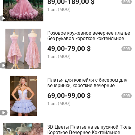
89,00
-
189,00
$
H14924
FOB
1 шт.
(MOQ)
Розовое кружевное вечернее платье
без рукавов короткое коктейльное
платье C1715
49,00
-
79,00
$
FOB
1 шт.
(MOQ)
Платья для коктейля с бисером для
вечеринки, короткие вечерние
платья, платья для выпускного
69,00
-
99,00
$
B9107
FOB
1 шт.
(MOQ)
3D Цветы Платье на выпускной Тюль
Короткое Вечернее Коктейльное