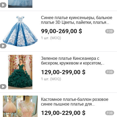
Синее платье куинсеньеры, бальное
платье 3D Цветы, пайетки, платья
для выпускного Q205
99,00
-
269,00
$
FOB
1 шт.
(MOQ)
Зеленое платье Кинсеанера с
бисером, кружевом и корсетом,
свадебное бальное платье Q238
129,00
-
299,00
$
FOB
1 шт.
(MOQ)
Кастомное платье-баллон розовое
синее пышное платье для
куинсеанеры или выпускного бала
129,00
-
229,00
$
B88
FOB