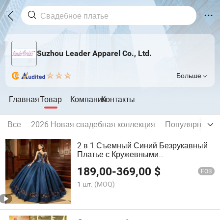
Suzhou Leader Apparel Co., Ltd.
Больше
Главная
Товар
Компания
Контакты
Все
2026 Новая свадебная коллекция
Популярные с
2 в 1 Съемный Синий Безрукавный
Платье с Кружевными
Аппликациями из Тюля для
189,00
-
369,00
$
Квинсеанеры 15 Лет Бал Дресс Y64
FOB
1 шт.
(MOQ)