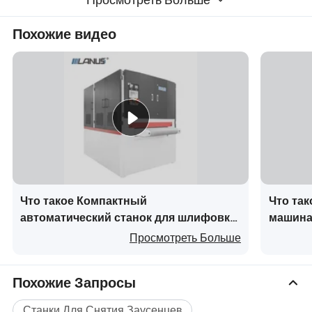
Похожие видео
Что такое Компактный
Что та
автоматический станок для шлифовки
машина 
и полировки металла, удаления
шлифов
Просмотреть Больше
заусенцев из алюминия с системой
компон
Подробные фотографии
переменного тока Schneider и
Похожие Запросы
сервомотором для подъема для
обработки металла
Станки Для Снятия Заусенцев