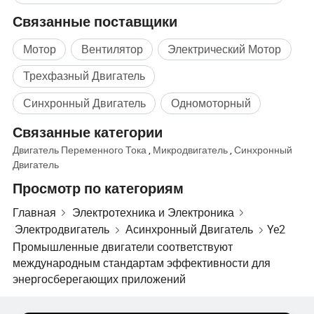
Связанные поставщики
Мотор
Вентилятор
Электрический Мотор
Трехфазный Двигатель
Синхронный Двигатель
Одномоторный
Связанные категории
Двигатель Переменного Тока
,
Микродвигатель
,
Синхронный
Двигатель
Просмотр по категориям
Главная
Электротехника и Электроника
Электродвигатель
Асинхронный Двигатель
Ye2
Сертификат
Промышленные двигатели соответствуют
У нас есть сертификат CE, ISO9001, CCC и ect
международным стандартам эффективности для
энергосберегающих приложений