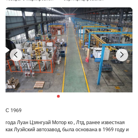
С 1969
Напр
Скор
Эффе
Мощн
Сила
P.F
Класс
года Луан Цзянгуай Мотор ко., Лтд, ранее известная
яжен
ость
Частот
ктивн
ость
тока
(cos
изоля
как Луэйский автозавод, была основана в 1969 году и
ие
(r/
а (Гц)
ость(%
(квт)
(A)
φ)
ции
в 2002 году сменилась на акционерное общество. Он
(В)
мин)
)