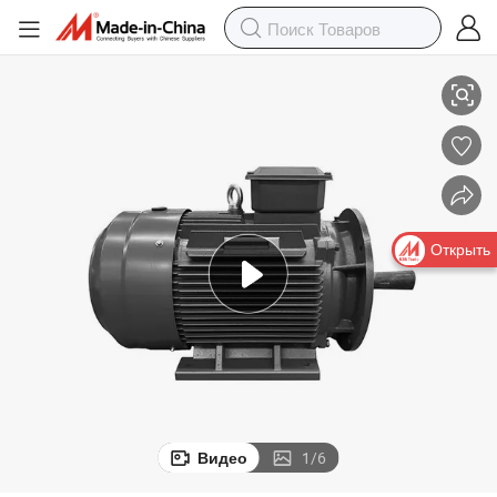
дартам эффективности для энергосберегающих приложений
Ye2 Промышленные двигатели соответствуют международным стан
Открыть
Видео
1
/
6