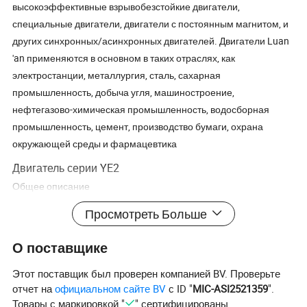
высокоэффективные взрывобезстойкие двигатели,
специальные двигатели, двигатели с постоянным магнитом, и
других синхронных/асинхронных двигателей. Двигатели Luan
'an применяются в основном в таких отраслях, как
электростанции, металлургия, сталь, сахарная
промышленность, добыча угля, машиностроение,
нефтегазово-химическая промышленность, водосборная
промышленность, цемент, производство бумаги, охрана
окружающей среды и фармацевтика
Двигатель серии YE2
Общее описание
Размеры рамы: От 63 до 355M/L.
Просмотреть Больше
Номинальная мощность: От 0.12 до 400 кВт
Напряжение: 380 В.
О поставщике
Частота: 50 Гц или 60 Гц
Полюса: 2, 4, 6, 8,10
Этот поставщик был проверен компанией BV. Проверьте
отчет на
официальном сайте BV
с ID "
MIC-ASI2521359
".
Модель
Товары с маркировкой "
" сертифицированы.