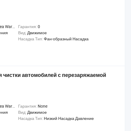
Warranty
Гарантия:
0
ения
Вид:
Движимое
Насадка Тип:
Фан-образный Насадка
 чистки автомобилей с перезаряжаемой
Warranty
Гарантия:
None
ения
Вид:
Движимое
Насадка Тип:
Низкий Насадка Давление