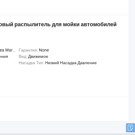
овый распылитель для мойки автомобилей
Warranty
Гарантия:
None
ения
Вид:
Движимое
Насадка Тип:
Низкий Насадка Давление