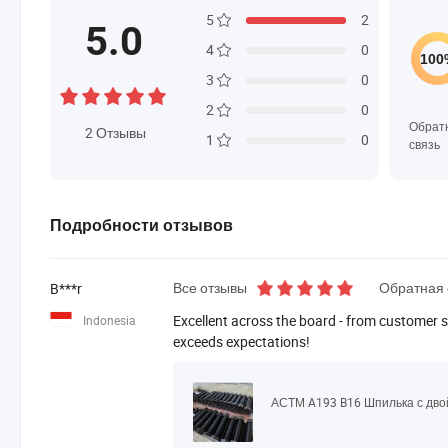
5
2
5.0
4
0
3
0
2
0
Обрат
2
Отзывы
1
0
связь
Подробности отзывов
Все отзывы
Обратная 
B***r
Excellent across the board - from customer se
Indonesia
exceeds expectations!
АСТМ A193 B16 Шпилька с дво