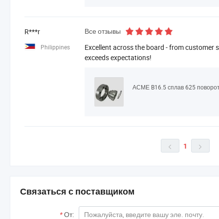
Все отзывы
R***r
Excellent across the board - from customer se
Philippines
exceeds expectations!
АСМЕ B16.5 сплав 625 поворо
1


Связаться с поставщиком
*
От: