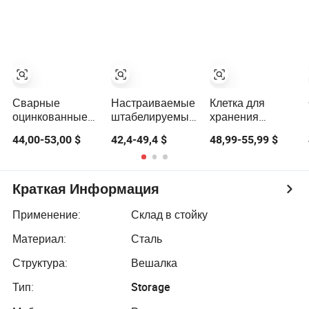
контейнеров для
нагрузкой,
питомцев
штабелируемые,
проволочные
сетки
Сварные
Настраиваемые
Клетка для
оцинкованные
штабелируемые
хранения
складные
оцинкованные
стальных
44,00-53,00 $
42,4-49,4 $
48,99-55,99 $
штабелируемые
контейнеры из
катушек,
контейнеры для
проволочной
тележка с
хранения из
сетки для
колесами,
стальной
хранения
тяжелая
Краткая Информация
проволоки с
домашних
складная
решеткой,
животных на
металлическая
Применение:
Склад в стойку
предназначенные
складе
клетка с
Материал:
Сталь
для тяжелых
защитной сеткой
условий
Структура:
Вешалка
эксплуатации и
транспортировки
Тип:
Storage