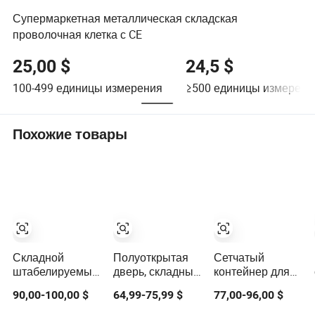
Супермаркетная металлическая складская
проволочная клетка с CE
25,00 $
24,5 $
100-499
единицы измерения
≥500
единицы измерени
Похожие товары
Складной
Полуоткрытая
Сетчатый
штабелируемый
дверь, складные
контейнер для
проволочный
контейнеры из
преформ ПЭТ
90,00-100,00 $
64,99-75,99 $
77,00-96,00 $
контейнер для
оцинкованной
прочных
стали с тяжелой