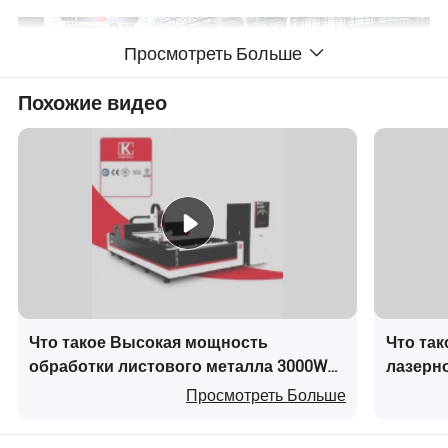
Просмотреть Больше
Похожие видео
Что такое Высокая мощность
Что так
обработки листового металла 3000W
лазерн
6000W 8000W 12kw Станок для
из вол
Просмотреть Больше
лазерной резки с ЧПУ
платфо