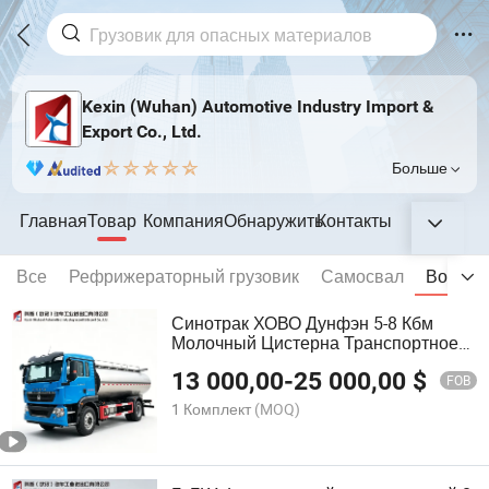
Kexin (Wuhan) Automotive Industry Import &
Export Co., Ltd.
Больше
Главная
Товар
Компания
Обнаружить
Контакты
Все
Рефрижераторный грузовик
Самосвал
Водяной
Синотрак ХОВО Дунфэн 5-8 Кбм
Молочный Цистерна Транспортное
Средство Нержавеющая Сталь 304
13 000,00
-
25 000,00
$
316 Цистерна для Свежего Молока
FOB
Транспортное Средство Пищевых
1 Комплект
(MOQ)
Жидкостей Гигиеническая Цистерна