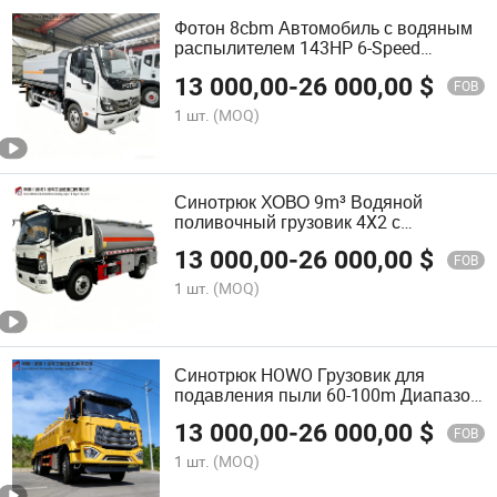
Фотон 8cbm Автомобиль с водяным
распылителем 143HP 6-Speed
3360mm Колесная база для уборки
13 000,00
-
26 000,00
$
улиц, полива дорог и зеленых зон
FOB
1 шт.
(MOQ)
Синотрюк ХОВО 9m³ Водяной
поливочный грузовик 4X2 с
высоконапорной водяной пушкой на
13 000,00
-
26 000,00
$
продажу
FOB
1 шт.
(MOQ)
Синотрюк HOWO Грузовик для
подавления пыли 60-100m Диапазон
распыления для горных взрывных
13 000,00
-
26 000,00
$
работ и контроля промышленной
FOB
пыли
1 шт.
(MOQ)