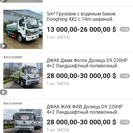
5m³ Грузовик с водяным баком
Dongfeng 4X2 с 14m шириной
распыления и 28m водяной пушкой
13 000,00
-
26 000,00
$
для подавления пыли и
FOB
сельскохозяйственного орошения
1 шт.
(MOQ)
ДФАК Джмк Фотон Долица D9 220HP
4×2 Ландшафтный поливочный
грузовик
28 000,00
-
30 000,00
$
FOB
1 шт.
(MOQ)
ДФАК ЖАК ФАВ Долица D9 220HP
4×2 Ландшафтный поливочный
грузовик
28 000,00
-
30 000,00
$
FOB
1 шт.
(MOQ)