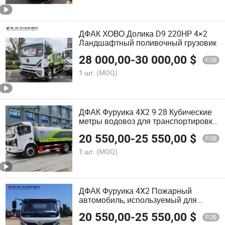
ДФАК ХОВО Долика D9 220HP 4×2
Ландшафтный поливочный грузовик
28 000,00
-
30 000,00
$
FOB
1 шт.
(MOQ)
ДФАК Фуруика 4X2 9.28 Кубические
метры водовоз для транспортировки
воды
20 550,00
-
25 550,00
$
FOB
1 шт.
(MOQ)
ДФАК Фуруика 4X2 Пожарный
автомобиль, используемый для
уборки в городах
20 550,00
-
25 550,00
$
FOB