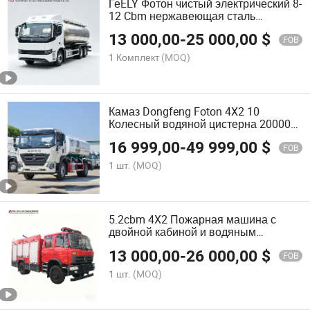
ГеELY Фотон чистый электрический 8-
12 Cbm нержавеющая сталь
молочный танк грузовик пищевая
13 000,00
-
25 000,00
$
степень вакуум 3000-100000L
FOB
молочный танкер мобильный
1 Комплект
(MOQ)
молочный сборный грузовик
санитарный танк грузовик
Камаз Dongfeng Foton 4X2 10
Колесный водяной цистерна 20000L
Водяной распылитель, цистерна для
16 999,00
-
49 999,00
$
воды, грузовик для высоконапорной
FOB
транспортировки воды на продажу
1 шт.
(MOQ)
5.2cbm 4X2 Пожарная машина с
двойной кабиной и водяным
насосом &48L/S Монитор для
13 000,00
-
26 000,00
$
муниципальной и промышленной
FOB
пожарной защиты
1 шт.
(MOQ)