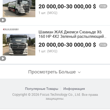
Грузовик-распылитель Поливочный
20 000,00
-
30 000,00
$
грузовик
FOB
1 шт.
(MOQ)
Шакман ЖАК Джемси Сюаньде X6
160 HP 4X2 Зеленый распыляющий
грузовик поливочный грузовик
20 000,00
-
30 000,00
$
FOB
1 шт.
(MOQ)
Просмотреть Больше
Популярные Товары
Информация
Copyright © 2026 Focus Technology Co., Ltd. Все права
защищены.