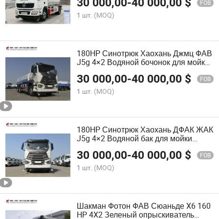
30 000,00
-
40 000,00
$
FOB
1 шт.
(MOQ)
180HP Синотрюк Хаохань Джмц ФАВ
J5g 4×2 Водяной бочонок для мойки
дорог и ландшафтного дизайна
30 000,00
-
40 000,00
$
FOB
1 шт.
(MOQ)
180HP Синотрюк Хаохань ДФАК ЖАК
J5g 4×2 Водяной бак для мойки
дорог и ландшафтного дизайна
30 000,00
-
40 000,00
$
FOB
1 шт.
(MOQ)
Шакман Фотон ФАВ Сюаньде X6 160
HP 4X2 Зеленый опрыскиватель