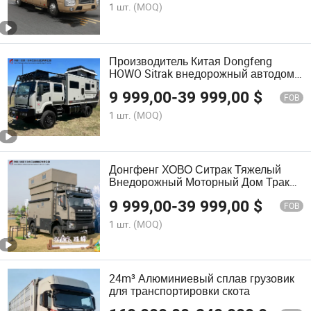
1 шт.
(MOQ)
Производитель Китая Dongfeng
HOWO Sitrak внедорожный автодом
грузовик тяжелого класса дизельный
9 999,00
-
39 999,00
$
дом на колесах 4X4 6X6
FOB
Индивидуальный роскошный
1 шт.
(MOQ)
интерьер для мирового рынка
Донгфенг ХОВО Ситрак Тяжелый
Внедорожный Моторный Дом Трак
Дизельный Роскошный Кемпер 4X4
9 999,00
-
39 999,00
$
6X6 130HP для 300HP Левый Руль
FOB
Правый Руль для Экспедиционных
1 шт.
(MOQ)
Путешествий и Коммерческого
Использования
24m³ Алюминиевый сплав грузовик
для транспортировки скота