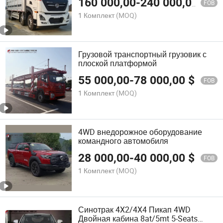
160 000,00
-
240 000,00
$
FOB
1 Комплект
(MOQ)
Грузовой транспортный грузовик с
плоской платформой
55 000,00
-
78 000,00
$
FOB
1 Комплект
(MOQ)
4WD внедорожное оборудование
командного автомобиля
28 000,00
-
40 000,00
$
FOB
1 Комплект
(MOQ)
Синотрак 4X2/4X4 Пикап 4WD
Двойная кабина 8at/5mt 5-Seats