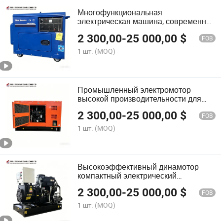
Многофункциональная
электрическая машина, современное
энергетическое оборудование для
2 300,00
-
25 000,00
$
промышленного производства и
FOB
энергетических систем
1 шт.
(MOQ)
Промышленный электромотор
высокой производительности для
привода машин и
2 300,00
-
25 000,00
$
автоматизированных систем
FOB
1 шт.
(MOQ)
Высокоэффективный динамотор
компактный электрический
преобразователь для
2 300,00
-
25 000,00
$
промышленных и автомобильных
FOB
приложений
1 шт.
(MOQ)