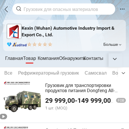
Kexin (Wuhan) Automotive Industry Import &
Export Co., Ltd.
Больше
Главная
Товар
Компания
Обнаружить
Контакты
Все
Рефрижераторный грузовик
Самосвал
Водяной
Грузовик для транспортировки
продуктов питания Dongfeng All-
Terrain 10 тонн для удаленных
29 999,00
-
149 999,00
$
районов
FOB
1 шт.
(MOQ)