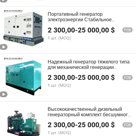
Портативный генератор
электроэнергии Стабильное
решение для коммерческого и
2 300,00
-
25 000,00
$
аварийного резервного генератора
FOB
Динамотор Электромотор
1 шт.
(MOQ)
Электрическая машина
Надежный генератор тяжелого типа
для механической генерации
энергии, оборудование для
2 300,00
-
25 000,00
$
промышленных приложений,
FOB
электромашина
1 шт.
(MOQ)
Высококачественный дизельный
генераторный комплект бесшумного
типа для промышленного
2 300,00
-
25 000,00
$
электроснабжения, используемый в
FOB
строительстве и в качестве
1 шт.
(MOQ)