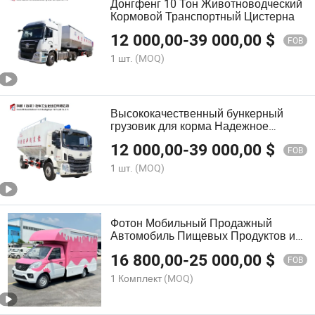
Донгфенг 10 Тон Животноводческий
Кормовой Транспортный Цистерна
12 000,00
-
39 000,00
$
FOB
1 шт.
(MOQ)
Высококачественный бункерный
грузовик для корма Надежное
транспортное средство для
12 000,00
-
39 000,00
$
перевозки кормов для скота
FOB
1 шт.
(MOQ)
Фотон Мобильный Продажный
Автомобиль Пищевых Продуктов и
Напитков
16 800,00
-
25 000,00
$
FOB
1 Комплект
(MOQ)