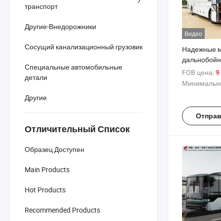
транспорт
Другие-Внедорожники
Видео
Сосущий канализационный грузовик
Надежные м
дальнобойн
Специальные автомобильные
разработан
FOB цена:
9 
детали
зарубежных 
Минимальны
низким расх
Другие
прочным ша
сроком слу
Отправ
Отличительный Список
Образец Доступен
Main Products
Hot Products
Recommended Products