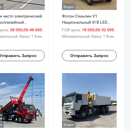
о
Видео
н чисто электрический
Фотон Сяньлин V1
коллизийный
Национальный VI B LED
рный грузовик
Рекламный грузовик 1.5L
цена:
/ Комплект
FOB цена:
/ К
38 000,00-48 000,00 $
18 000,00-32 000,00 $
жной безопасности
115HP
мальный Заказ:
1 Комплект
Минимальный Заказ:
1 Комплект
Отправить Запрос
Отправить Запрос
о
Видео