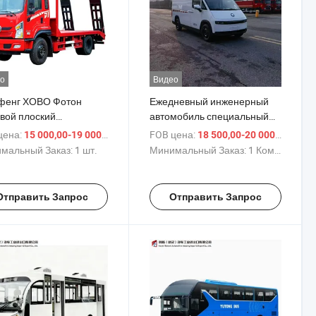
о
Видео
фенг ХОВО Фотон
Ежедневный инженерный
овой плоский
автомобиль специальный
спортный автомобиль с
грузовик на дизельном
цена:
/ шт.
FOB цена:
/ К
15 000,00-19 000,00 $
18 500,00-20 000,00 $
авлическим съемным
топливе Национального VI
мальный Заказ:
1 шт.
Минимальный Заказ:
1 Комплект
вом для перевозки
стандарта
мобилей
Отправить Запрос
Отправить Запрос