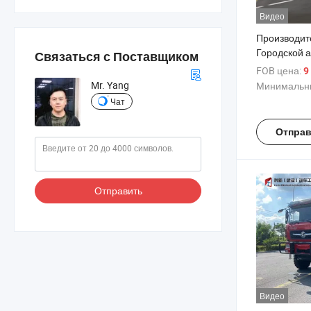
Видео
Производит
Городской а
Связаться с Поставщиком
междугород
FOB цена:
9 
стабильным
Mr. Yang
Минимальны
низкими
Чат
эксплуатац
расходами,
Отправ
для общест
транспорта 
поездок
Отправить
Видео