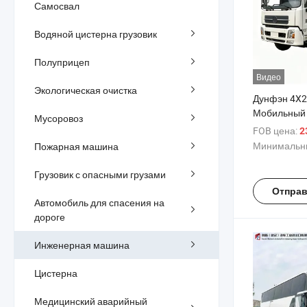
Самосвал
Водяной цистерна грузовик
Полуприцеп
Видео
Экологическая очистка
Дунфэн 4X2
Мобильный 
Мусоровоз
грузовик Те
FOB цена:
23
обслуживан
Минимальны
Пожарная машина
Сервисный 
Полевая слу
Грузовик с опасными грузами
Мобильный 
Отправ
Мастерская
Автомобиль для спасения на
средство
дороге
Инженерная машина
Цистерна
Медицинский аварийный