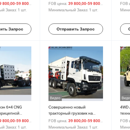
ии
головной грузовик заводская
Сино
/ шт.
FOB цена:
/ шт.
FOB 
 800,00-59 800,00 $
39 800,00-59 800,00 $
цена
CNG 
й Заказ:
1 шт.
Минимальный Заказ:
1 шт.
Мини
Чист
Тип 
Трак
ить Запрос
Отправить Запрос
Заво
Видео
Виде
эн 6×4 CNG
Совершенно новый
4WD 
прицепной
тракторный грузовик на
техн
аличии
сжиженном природном газе
Dong
/ шт.
FOB цена:
/ шт.
FOB 
 800,00-59 800,00 $
39 800,00-59 800,00 $
и сжатом природном газе
пере
й Заказ:
1 шт.
Минимальный Заказ:
1 шт.
Мини