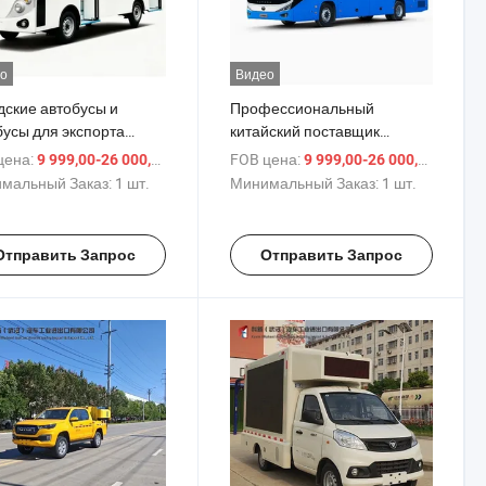
о
Видео
дские автобусы и
Профессиональный
бусы для экспорта
китайский поставщик
упные модели Легкое
городских автобусов и
цена:
/ шт.
FOB цена:
/ шт.
9 999,00-26 000,00 $
9 999,00-26 000,00 $
уживание Быстрое
автобусов с возможностью
мальный Заказ:
1 шт.
Минимальный Заказ:
1 шт.
зводство и доставка
индивидуальной настройки,
одят для Африки и
прочное шасси,
вых рынков
долговечная структура и
Отправить Запрос
Отправить Запрос
полная поддержка после
продажи