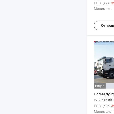
для Эфиоп
FOB цена:
39
Минимальны
Отправ
Видео
Новый Дунф
топливный 
трактор в н
FOB цена:
39
Минимальны