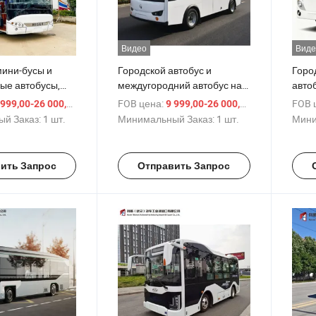
Видео
Виде
ини-бусы и
Городской автобус и
Горо
ые автобусы,
междугородний автобус на
авто
ные для
продажу. Надежный
Дост
/ шт.
FOB цена:
/ шт.
FOB 
999,00-26 000,00 $
9 999,00-26 000,00 $
рынков, с
двигатель, удобные
обсл
й Заказ:
1 шт.
Минимальный Заказ:
1 шт.
Мини
одом топлива,
сиденья. Подходит для
прои
сси и долгим
городских перевозок,
Подх
жбы
туризма и межгородских
миро
ить Запрос
Отправить Запрос
поездок