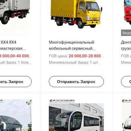
Виде
 6X4 8X4
Многофункциональный
Донг
мастерская
мобильный сервисный
груз
хническое
автомобиль для ремонта
тран
/ Комплект
FOB цена:
/ шт.
FOB 
 000,00-40 000,00 $
20 000,00-28 800,00 $
ие грузовик
оборудования и поддержки
гидр
й Заказ:
1 Комплект
Минимальный Заказ:
1 шт.
Мини
грузовик
в экстренных ситуациях
кузо
жба грузовик
авто
ремонт грузовик
ить Запрос
Отправить Запрос
 транспортное