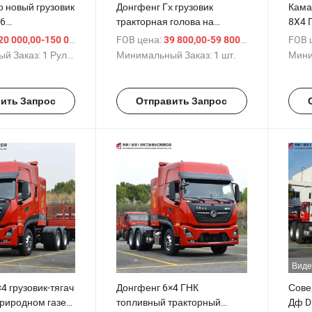
 новый грузовик
Донгфенг Гх грузовик
Кама
×6
тракторная голова на
8X4 
ый VI для
сжатом газе 6×4 ручной
само
/ Рулон
FOB цена:
/ шт.
FOB 
0 000,00-150 000,00 $
39 800,00-59 800,00 $
 400HP с
автоматический тип
кран
й Заказ:
1 Рулон
Минимальный Заказ:
1 шт.
Мини
 Cummins
40cb
само
и го
ить Запрос
Отправить Запрос
пром
прод
Виде
4 грузовик-тягач
Донгфенг 6×4 ГНК
Сове
природном газе
топливный тракторный
Дф D