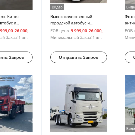
Видео
Виде
ель Китая
Высококачественный
Фото
втобус и
городской автобус и
анти
ний автобус с
междугородний автобус на
буфе
/ шт.
FOB цена:
/ шт.
FOB 
999,00-26 000,00 $
9 999,00-26 000,00 $
 качеством,
продажу. Прямые поставки
доро
й Заказ:
1 шт.
Минимальный Заказ:
1 шт.
Мини
с завода, надежная
ионными
производительность,
 подходящий
доступные дизельные и
ить Запрос
Отправить Запрос
венного
электрические варианты
и дальних
для зарубежных рынков
Виде