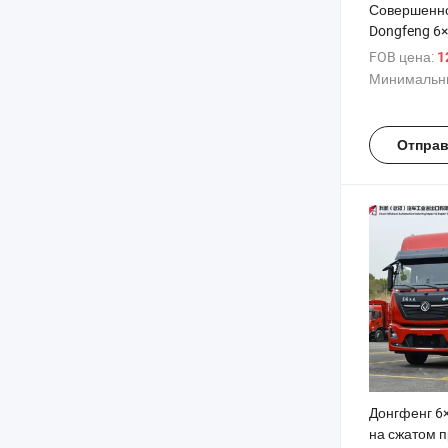
Совершенно
Dongfeng 6
Национальн
FOB цена:
12
бездорожья
Минимальны
двигателем
Отправ
Донгфенг 6×
на сжатом 