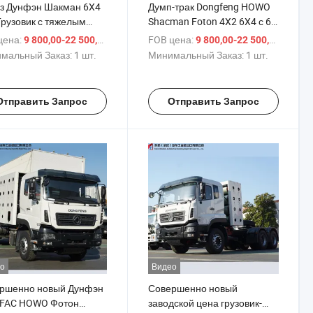
з Дунфэн Шакман 6X4
Думп-трак Dongfeng HOWO
Грузовик с тяжелым
Shacman Foton 4X2 6X4 с 6
свалом с 6-10 тонным
тонным складным крюковым
цена:
/ шт.
FOB цена:
/ шт.
9 800,00-22 500,00 $
9 800,00-22 500,00 $
ом-манипулятором 20-
подъемником 10-30cbm
мальный Заказ:
1 шт.
Минимальный Заказ:
1 шт.
m Гидравлический
гидравлический самосвал
свал для строительства
для строительства и
рнодобывающей
загрузки материалов
Отправить Запрос
Отправить Запрос
ышленности на
ажу
о
Видео
ршенно новый Дунфэн
Совершенно новый
FAC HOWO Фотон
заводской цена грузовик-