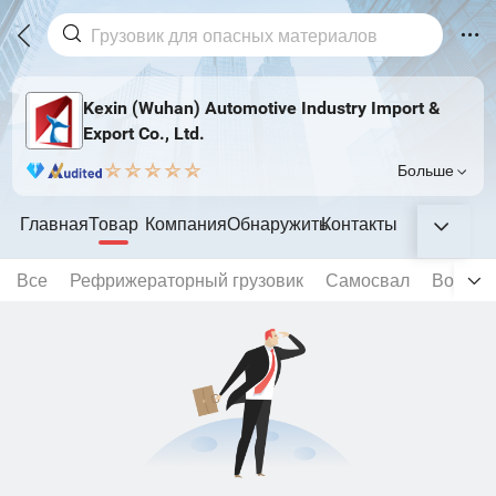
Kexin (Wuhan) Automotive Industry Import &
Export Co., Ltd.
Больше
Главная
Товар
Компания
Обнаружить
Контакты
Все
Рефрижераторный грузовик
Самосвал
Водяной