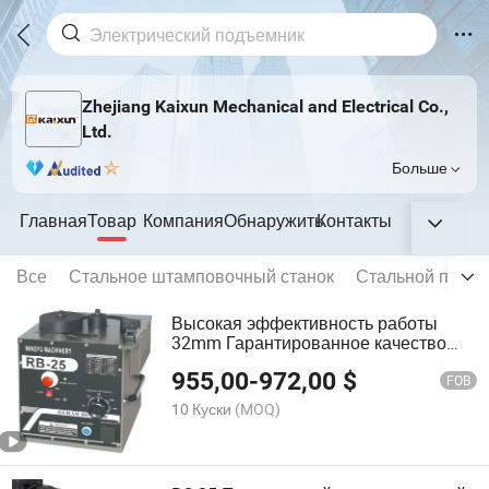
Zhejiang Kaixun Mechanical and Electrical Co.,
Ltd.
Больше
Главная
Товар
Компания
Обнаружить
Контакты
Все
Стальное штамповочный станок
Стальной прутк
Высокая эффективность работы
32mm Гарантированное качество
стального мини-гибочного станка для
955,00
-
972,00
$
арматуры Rb-32
FOB
10 Куски
(MOQ)