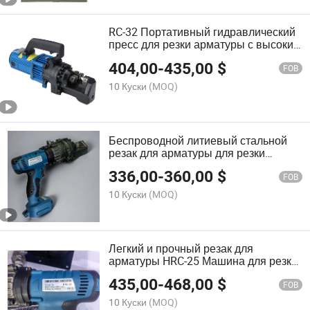
RC-32 Портативный гидравлический
пресс для резки арматуры с высоким
эффектом для промышленности
404,00
-
435,00
$
FOB
10 Куски
(MOQ)
Беспроводной литиевый стальной
резак для арматуры для резки
арматуры на месте HRC-20
336,00
-
360,00
$
FOB
10 Куски
(MOQ)
Легкий и прочный резак для
арматуры HRC-25 Машина для резки
стали (литий-ионный аккумулятор)
435,00
-
468,00
$
FOB
10 Куски
(MOQ)