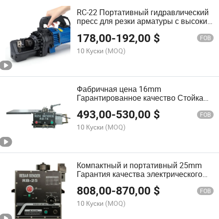
RC-22 Портативный гидравлический
пресс для резки арматуры с высоким
эффектом для промышленности
178,00
-
192,00
$
FOB
10 Куски
(MOQ)
Фабричная цена 16mm
Гарантированное качество Стойка
для кондиционера Стальной мини-
493,00
-
530,00
$
гибочный станок для арматуры Rb-16
FOB
10 Куски
(MOQ)
Компактный и портативный 25mm
Гарантия качества электрического
стального бендерa Rb-25
808,00
-
870,00
$
FOB
10 Куски
(MOQ)