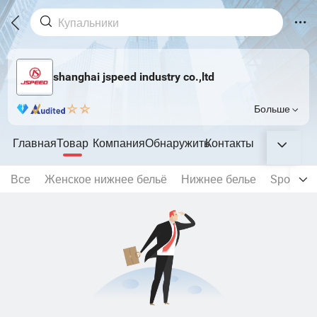
shanghai jspeed industry co.,ltd
Больше
Главная
Товар
Компания
Обнаружить
Контакты
Все
Женское нижнее бельё
Нижнее белье
Sportwea