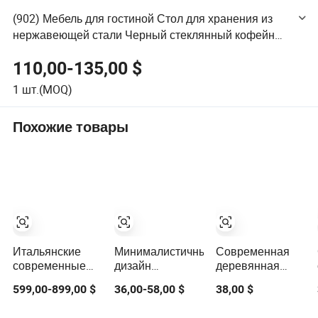
(902) Мебель для гостиной Стол для хранения из
нержавеющей стали Черный стеклянный кофейный
стол Модный чайный стол
110,00-135,00 $
1
шт.(MOQ)
Похожие товары
Итальянские
Минималистичный
Современная
современные
дизайн
деревянная
Травертин
кофейного стола
мебель для
599,00-899,00 $
36,00-58,00 $
38,00 $
Круглые
современная
гостиной,
кофейные столы
мебель для
боковой столик,