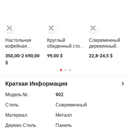
Главная Мебель
гостиной
телевизионная
Каменный
центральный
тумба,
мрамор
квадратный
кофейный
Кофейный
кофейный стол
столик
столик
набор
столешниц
Настольная
Круглый
Современный
кофейная
обеденный стол
деревянный
таблица из
с набором
подъемный
350,00-2 690,00
99,00 $
22,8-24,5 $
мрамора и
стульев, стол из
кофейный
$
травертина по
синтерованного
столик в стиле
индивидуальному
камня для
середины века
заказу по
столовой и
для гостиной
фабричной
кофейный
Краткая Информация
цене, боковой
столик, мебель с
стол,
металлическим
Модель №.:
902
консольный
основанием и
стол/конечный
столешницей
Стиль:
Современный
стол для отелей,
Материал:
Металл
домов,
ресторанов,
Дерево Стиль:
Панель
гостиных,