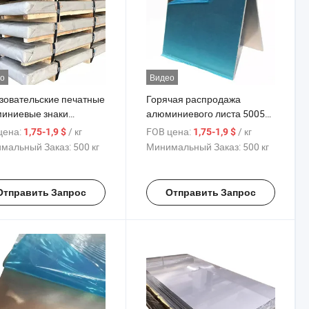
о
Видео
зовательские печатные
Горячая распродажа
иниевые знаки
алюминиевого листа 5005
го цвета, заготовки
6061 T6 7075
цена:
/ кг
FOB цена:
/ кг
1,75-1,9 $
1,75-1,9 $
сублимации,
металлической
мальный Заказ:
500 кг
Минимальный Заказ:
500 кг
иниевые листы
алюминиевой сплавной
пластины из китайской
фабрики
Отправить Запрос
Отправить Запрос