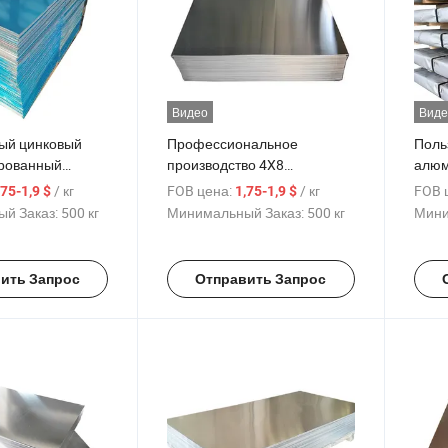
Видео
Виде
ый цинковый
Профессиональное
Поль
ированный
производство 4X8
алюм
офрированная
алюминиевой пластины
полно
/ кг
FOB цена:
/ кг
FOB 
,75-1,9 $
1,75-1,9 $
сталь, цена за
1050 1060 3003 6063 5052
для 
й Заказ:
500 кг
Минимальный Заказ:
500 кг
Мини
5083 сплав пластины 6061
алюм
5082 5081 7075
алюминиевый лист
ить Запрос
Отправить Запрос