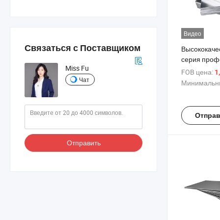
Видео
Связаться с Поставщиком
Высококаче
серия проф
Miss Fu
алюминиевы
FOB цена:
1
фабрики по
Чат
Минимальны
3003 5005 
алюминиевы
строительст
Отправ
Отправить