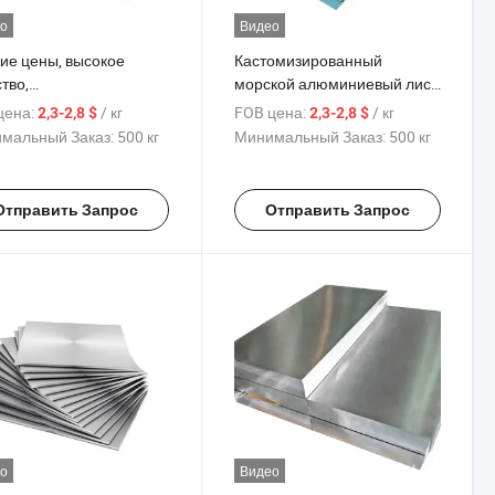
о
Видео
ие цены, высокое
Кастомизированный
тво,
морской алюминиевый лист
ессиональный завод
цена за кг 1060 5005 5052
цена:
/ кг
FOB цена:
/ кг
2,3-2,8 $
2,3-2,8 $
роизводству
5083 6063 6061 6082 7075
мальный Заказ:
500 кг
Минимальный Заказ:
500 кг
иниевых листов 1-8
T5 T6 алюминиевый лист
я, индивидуальные
еры для использования
Отправить Запрос
Отправить Запрос
хне
о
Видео