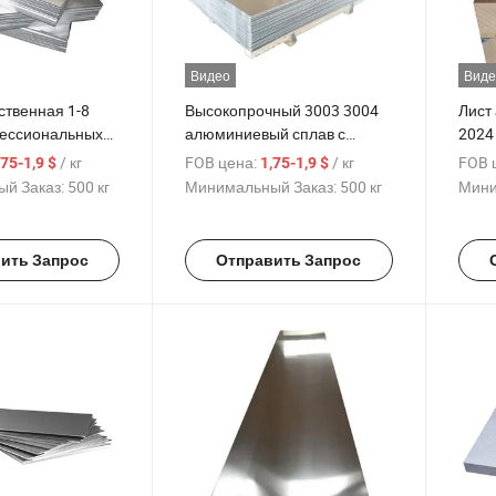
Видео
Виде
ственная 1-8
Высокопрочный 3003 3004
Лист
ессиональных
алюминиевый сплав с
2024
х листов
зеркальной отделкой 5083
Алюм
/ кг
FOB цена:
/ кг
FOB 
,75-1,9 $
1,75-1,9 $
 низкой цене
5052 H32 0.6mm 0.8mm
лодк
й Заказ:
500 кг
Минимальный Заказ:
500 кг
Мини
6063
1.0mm Толщина
й лист для
алюминиевой пластины
ва зданий
ить Запрос
Отправить Запрос