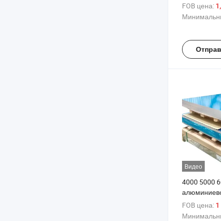
сплавного 
FOB цена:
1
1060 3003 5
Минимальны
6063 Алюми
Отправ
Видео
4000 5000 6
алюминиево
Устойчивый 
FOB цена:
1
Размеры И
Минимальны