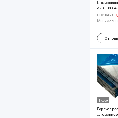
Штампован
4X8 3003 А
листы 6060
FOB цена:
1
Рифленый 
Минимальны
лист для ст
Отправ
Видео
Горячая ра
алюминиево