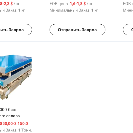
листа 3003 Серия
алюминиевая пластина
Воло
/ кг
FOB цена:
/ кг
FOB 
,8-2,3 $
1,6-1,8 $
052 5083 6061
Алюм
й Заказ:
1 кг
Минимальный Заказ:
1 кг
Мини
ниевый лист
стал
Оцин
Кров
ить Запрос
Отправить Запрос
000 Лист
го сплава
к износу
/ Тонн.
 850,00-3 150,00 $
ндивидуальные
й Заказ:
1 Тонн.