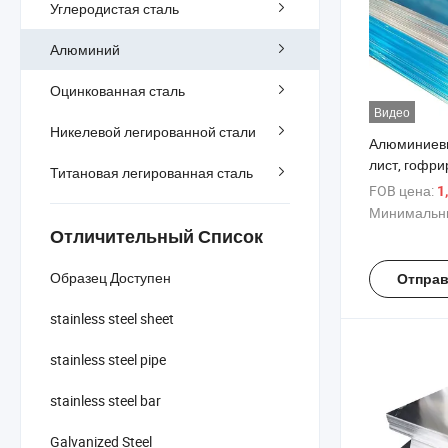
Углеродистая сталь
Алюминий
Оцинкованная сталь
Видео
Никелевой легированной стали
Алюминиев
лист, гофр
Титановая легированная сталь
алузинк, г
FOB цена:
1
кровельная 
Минимальны
тонну
Отличительный Список
Образец Доступен
Отправ
stainless steel sheet
stainless steel pipe
stainless steel bar
Galvanized Steel