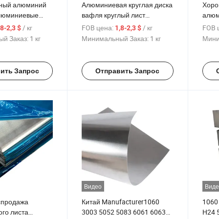
ный алюминий
Алюминиевая круглая диска
Хоро
люминиевые
вафля круглый лист
алюм
 60616063 6070
пластина H111 H116 H321
1050
/ кг
FOB цена:
/ кг
FOB 
,8-2,3 $
1,8-2,3 $
алюминиевый
ПВХ покрытый 4FT X 8FT
5083
й Заказ:
1 кг
Минимальный Заказ:
1 кг
Мини
роительства
алюминиевый лист
покр
алюм
ить Запрос
Отправить Запрос
Видео
Виде
спродажа
Китай Manufacturer1060
1060
го листа
3003 5052 5083 6061 6063
H24 