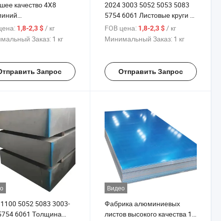
шее качество 4X8
2024 3003 5052 5053 5083
иний
5754 6061 Листовые круги из
/1060/1100/3003/5052/5005
алюминия Сырьё
цена:
/ кг
FOB цена:
/ кг
1,8-2,3 $
1,8-2,3 $
 H111 H116 H321 ПВХ
Анодированные
мальный Заказ:
1 кг
Минимальный Заказ:
1 кг
ытый 4FT X 8FT
алюминиевые листы Ваф
иниевая пластина
Отправить Запрос
Отправить Запрос
о
Видео
 1100 5052 5083 3003-
Фабрика алюминиевых
5754 6061 Толщина
листов высокого качества 1-