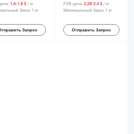
сная линия Сплав /
5 Серия 5005 -H14
цена:
/ кг
FOB цена:
/ кг
1,6-1,8 $
2,28-2,4 $
иний Нержавеющая
Алюминиевый лист
мальный Заказ:
1 кг
Минимальный Заказ:
1 кг
ь Углеродный
кованный Медь
ельный лист
Отправить Запрос
Отправить Запрос