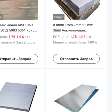
о
Видео
 алюминия AISI 1060
0.8mm 1mm 2mm 2.5mm
 5052 5083 6061 7075
3mm Алюминиевая
иниевый пластина для
пластина 6000 7000 6061
цена:
/ кг
FOB цена:
/ кг
1,75-1,9 $
1,75-1,9 $
и
Алюминиевая листовая
мальный Заказ:
500 кг
Минимальный Заказ:
500 кг
поверхность
Отправить Запрос
Отправить Запрос