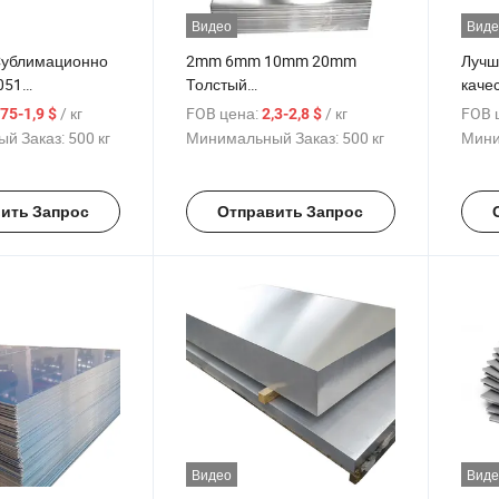
Видео
Виде
ублимационно
2mm 6mm 10mm 20mm
Лучш
051
Толстый
качес
ый сплав
высококачественный
проф
/ кг
FOB цена:
/ кг
FOB 
,75-1,9 $
2,3-2,8 $
асса 1.5 мм
профессиональный
по п
й Заказ:
500 кг
Минимальный Заказ:
500 кг
Мини
ьно
алюминиевый лист завод 1-
алюм
ный рифленый
8 Поставщик алюминия
Сери
й лист
серии
разм
ить Запрос
Отправить Запрос
на ку
Видео
Виде