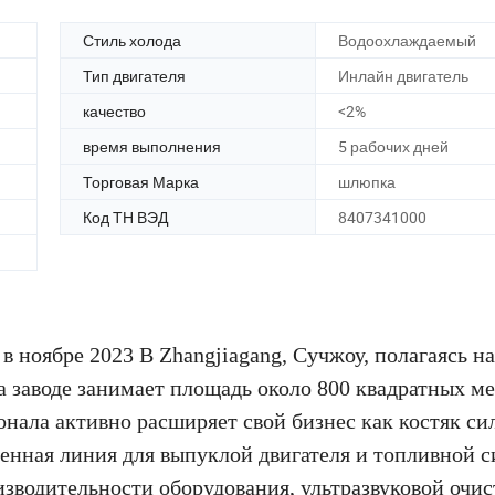
Стиль холода
Водоохлаждаемый
Тип двигателя
Инлайн двигатель
качество
<2%
время выполнения
5 рабочих дней
Торговая Марка
шлюпка
Код ТН ВЭД
8407341000
 в ноябре 2023 В Zhangjiagang, Сучжоу, полагаясь на
а заводе занимает площадь около 800 квадратных ме
онала активно расширяет свой бизнес как костяк сил
венная линия для выпуклой двигателя и топливной 
оизводительности оборудования, ультразвуковой очис