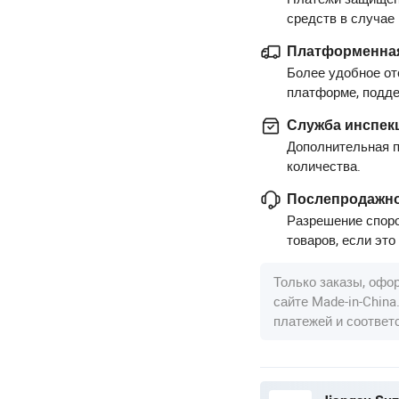
средств в случае
Платформенная
Более удобное от
платформе, подд
Служба инспек
Дополнительная п
количества.
Послепродажно
Разрешение споро
товаров, если это
Только заказы, офо
сайте Made-in-Chin
платежей и соотве