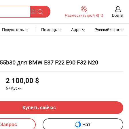
Войти
Разместить мой RFQ
Покупатель
Помощь
Apps
Русский язык
55b30 для BMW E87 F22 E90 F32 N20
2 100,00 $
5+
Куски
Купить сейчас
 Запрос
Чат