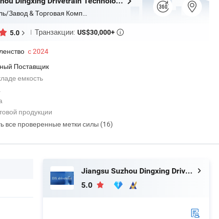
Jiangsu Suzhou Dingxing Drivetrain Technology Co., Ltd.
Производитель/Завод & Торговая Компания
Транзакции:
US$30,000+
5.0

ленство
с 2024
ный Поставщик
ладе емкость
а
а
товой продукции
ть все проверенные метки силы (16)
Jiangsu Suzhou Dingxing Drivetrain Technology Co., Ltd.
5.0