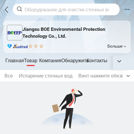
Jiangsu BOE Environmental Protection
Technology Co., Ltd.
Больше
Главная
Товар
Компания
Обнаружить
Контакты
Все
Испарение сточных вод
Винт нажмите обезвожи