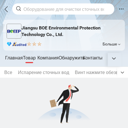
Jiangsu BOE Environmental Protection
Technology Co., Ltd.
Больше
Главная
Товар
Компания
Обнаружить
Контакты
Все
Испарение сточных вод
Винт нажмите обезвожи