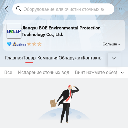
Jiangsu BOE Environmental Protection
Technology Co., Ltd.
Больше
Главная
Товар
Компания
Обнаружить
Контакты
Все
Испарение сточных вод
Винт нажмите обезвожи