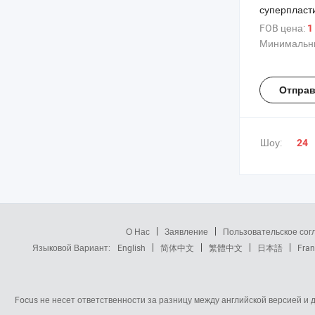
суперпласт
основе сул
FOB цена:
1
меламина 
Минимальны
для бетона 
Отправ
Шоу:
24
О Нас
Заявление
Пользовательское со
Языковой Вариант:
English
简体中文
繁體中文
日本語
Fran
Focus не несет ответственности за разницу между английской версией и