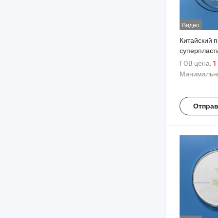
Видео
Китайский 
суперпласт
основе мел
FOB цена:
1
водоудерж
Минимальны
добавок
Отправ