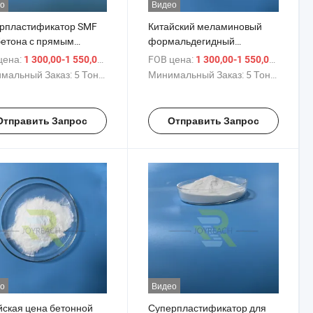
о
Видео
рпластификатор SMF
Китайский меламиновый
бетона с прямым
формальдегидный
ортом из китайской
сульфонат
цена:
/ Тонн.
FOB цена:
/ Тонн
1 300,00-1 550,00 $
1 300,00-1 550,00 $
ики
суперпластификатор СМФ
мальный Заказ:
5 Тонны
Минимальный Заказ:
5 Тонны
для стяжки пола
Отправить Запрос
Отправить Запрос
о
Видео
йская цена бетонной
Суперпластификатор для