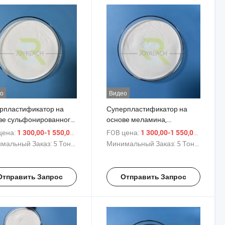
о
Видео
рпластификатор на
Суперпластификатор на
ве сульфонированного
основе меламина,
мина формальдегида
водоуменьшающее
цена:
/ Тонн.
FOB цена:
/ Тонн
1 300,00-1 550,00 $
1 300,00-1 550,00 $
бетонных проектов
средство, цена от фабрики в
мальный Заказ:
5 Тонны
Минимальный Заказ:
5 Тонны
Китае для гипсовых изделий
Отправить Запрос
Отправить Запрос