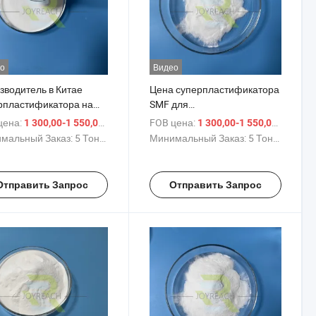
о
Видео
зводитель в Китае
Цена суперпластификатора
рпластификатора на
SMF для
ве меламина
водонепроницаемого
цена:
/ Тонн.
FOB цена:
/ Тонн
1 300,00-1 550,00 $
1 300,00-1 550,00 $
фоната меламина
раствора с уменьшением
мальный Заказ:
5 Тонны
Минимальный Заказ:
5 Тонны
альдегида для гипса
воды
Отправить Запрос
Отправить Запрос