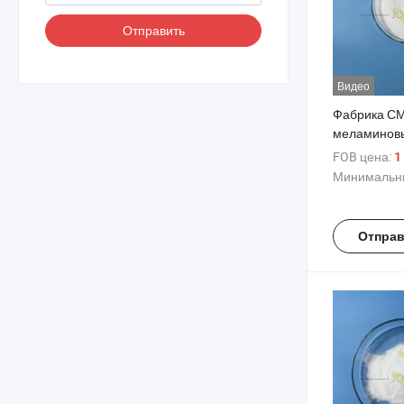
Отправить
Видео
Фабрика С
меламинов
суперпласт
FOB цена:
1
гипсовых и
Минимальны
растворов
Отправ