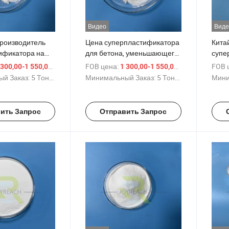
Видео
Виде
производитель
Цена суперпластификатора
Кита
ификатора на
для бетона, уменьшающего
супе
амина для
количество воды, для
доба
/ Тонн.
FOB цена:
/ Тонн.
FOB 
 300,00-1 550,00 $
1 300,00-1 550,00 $
ивающих
цементных клеев
высо
й Заказ:
5 Тонны
Минимальный Заказ:
5 Тонны
Мини
водо
мост
ить Запрос
Отправить Запрос