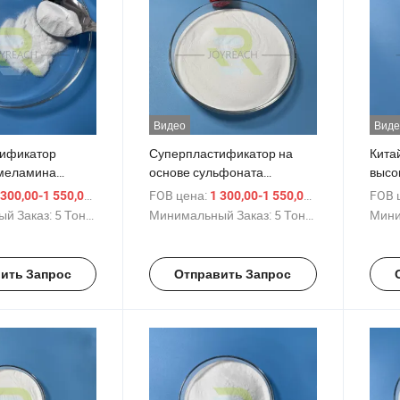
Видео
Виде
ификатор
Суперпластификатор на
Кита
меламина
основе сульфоната
высо
ида для стяжки
меламина формальдегида
водо
/ Тонн.
FOB цена:
/ Тонн.
FOB 
 300,00-1 550,00 $
1 300,00-1 550,00 $
для водоуменьшителя
SMF 
й Заказ:
5 Тонны
Минимальный Заказ:
5 Тонны
Мини
высокой концентрации
супе
гипс
ить Запрос
Отправить Запрос