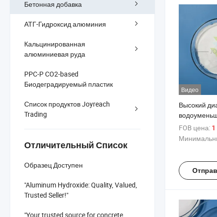
Бетонная добавка
АТГ-Гидроксид алюминия
Кальцинированная
алюминиевая руда
PPC-P CO2-based
Биодеградируемый пластик
Видео
Список продуктов Joyreach
Высокий ди
Trading
водоумень
средства,
FOB цена:
1
водоумень
Минимальны
Отличительный Список
SMF сульфо
формальде
Образец Доступен
суперпласт
Отправ
адсорбции и
"Aluminum Hydroxide: Quality, Valued,
используема
Trusted Seller!"
"Your trusted source for concrete