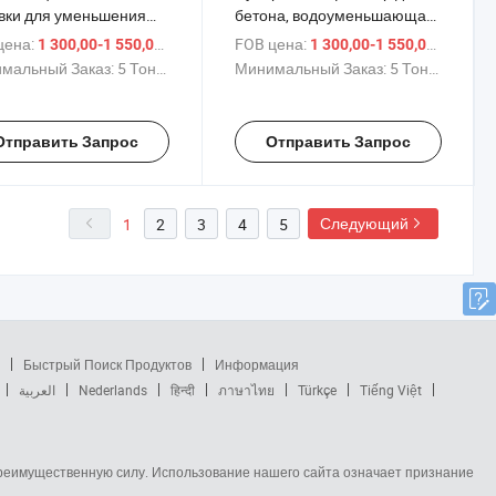
вки для уменьшения
бетона, водоуменьшающая
 SMF
добавка, строительные
цена:
/ Тонн.
FOB цена:
/ Тонн
1 300,00-1 550,00 $
1 300,00-1 550,00 $
рпластификатор для
добавки для гипса
мальный Заказ:
5 Тонны
Минимальный Заказ:
5 Тонны
ки пола
Отправить Запрос
Отправить Запрос
Следующий
1
2
3
4
5
Быстрый Поиск Продуктов
Информация
العربية
Nederlands
हिन्दी
ภาษาไทย
Türkçe
Tiếng Việt
 преимущественную силу. Использование нашего сайта означает признание