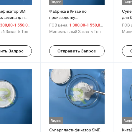
Видео
Виде
ификатор SMF
Фабрика в Китае по
Супе
меламина для
производству
для 
суперпластификатора
эксп
/ Тонн.
FOB цена:
/ Тонн.
FOB 
 300,00-1 550,00 $
1 300,00-1 550,00 $
ективный
сульфонированного
фабр
й Заказ:
5 Тонны
Минимальный Заказ:
5 Тонны
Мини
я снижения
меламина формальдегида
ления для гипса
для кирпичей для
дорожного покрытия
ить Запрос
Отправить Запрос
Видео
Виде
Суперпластификатор SMF,
Кита