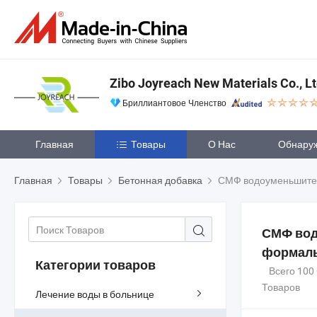
Zibo Joyreach New Materials Co., Lt
Бриллиантовое Членство
Главная
Товары
О Нас
Обнару
Главная
Товары
Бетонная добавка
СМФ водоуменьшитель - с
СМФ вод
формаль
Категории товаров
Всего 10
Товаров
Лечение воды в больнице