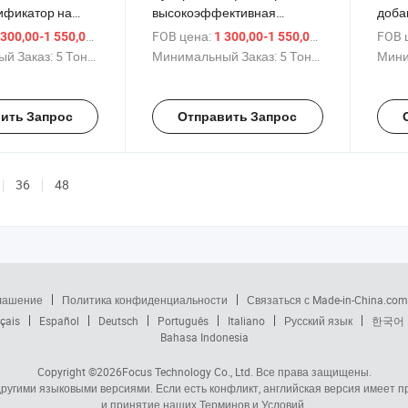
ификатор на
высокоэффективная
доба
ьфонированного
добавка для снижения
воды
/ Тонн.
FOB цена:
/ Тонн.
FOB 
 300,00-1 550,00 $
1 300,00-1 550,00 $
формальдегида
водоцементного отношения
супе
й Заказ:
5 Тонны
Минимальный Заказ:
5 Тонны
Мини
и раствора
от китайского
стяж
производителя для
высокопрочного бетона
ить Запрос
Отправить Запрос
36
48
глашение
Политика конфиденциальности
Связаться с Made-in-China.com
çais
Español
Deutsch
Português
Italiano
Русский язык
한국어
Bahasa Indonesia
Copyright ©2026
Focus Technology Co., Ltd.
Все права защищены.
 другими языковыми версиями. Если есть конфликт, английская версия имеет
и принятие наших Терминов и Условий.