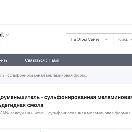
d.
На Этом Сайте
жить
Связаться с Нами
ульфонированная меламиновая формальдегидная смола
оуменьшитель - сульфонированная меламинова
дегидная смола
0 СМФ водоуменьшитель - сульфонированная меламиновая формал