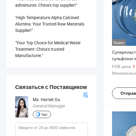
admixtures: China's top supplier!"
"High Temperature Alpha Calcined
Alumina: Your Trusted Raw Materials
Supplier!"
"Your Top Choice for Medical Water
Видео
Treatment: China's trusted
Суперпласт
Manufacturer."
сульфонат 
формальдег
FOB цена:
1
пола
Минимальны
Связаться с Поставщиком
Отправ
Ms. Harriet Gu
General Manager
Чат