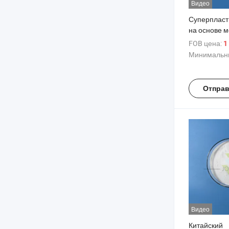
Видео
Суперпласт
на основе 
бетона,
FOB цена:
1
высокоэфф
Минимальны
порошок дл
водопотреб
Отправ
Видео
Китайский