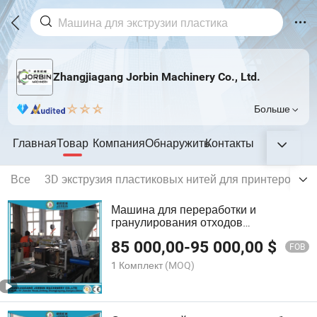
Zhangjiagang Jorbin Machinery Co., Ltd.
Больше
Главная
Товар
Компания
Обнаружить
Контакты
Все
3D экструзия пластиковых нитей для принтеров
Машина для переработки и
гранулирования отходов
пластиковых бутылок из ПЭТ для
85 000,00
-
95 000,00
$
пленки ПП и хлопьев ПЭТ
FOB
1 Комплект
(MOQ)