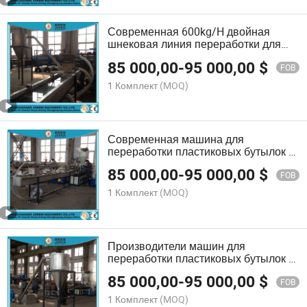
Современная 600kg/H двойная
шнековая линия переработки для
фракций ПЭТ-бутылок
85 000,00
-
95 000,00
$
FOB
1 Комплект
(MOQ)
Современная машина для
переработки пластиковых бутылок с
грануляцией для экологически
85 000,00
-
95 000,00
$
чистого производства пеллет
FOB
1 Комплект
(MOQ)
Производители машин для
переработки пластиковых бутылок в
гранулы
85 000,00
-
95 000,00
$
FOB
1 Комплект
(MOQ)