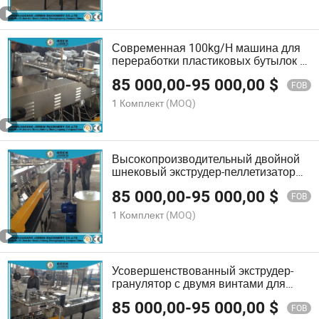
Современная 100kg/H машина для
переработки пластиковых бутылок с
эффективным пеллетированием
85 000,00
-
95 000,00
$
FOB
1 Комплект
(MOQ)
Высокопроизводительный двойной
шнековый экструдер-пеллетизатор
для переработки бутылок из ПЭТ
85 000,00
-
95 000,00
$
FOB
1 Комплект
(MOQ)
Усовершенствованный экструдер-
гранулятор с двумя винтами для
переработки бутылок из ПЭТ, ПП,
85 000,00
-
95 000,00
$
ПЭ
FOB