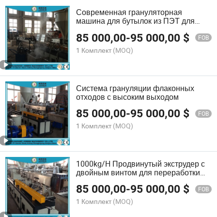
Современная грануляторная
машина для бутылок из ПЭТ для
эффективной переработки
85 000,00
-
95 000,00
$
FOB
1 Комплект
(MOQ)
Система грануляции флаконных
отходов с высоким выходом
85 000,00
-
95 000,00
$
FOB
1 Комплект
(MOQ)
1000kg/H Продвинутый экструдер с
двойным винтом для переработки
пластика для бутылок и хлопьев из
85 000,00
-
95 000,00
$
ПЭТ
FOB
1 Комплект
(MOQ)