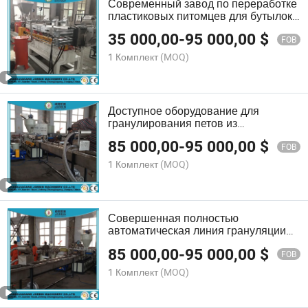
Современный завод по переработке
пластиковых питомцев для бутылок
и хлопьев
35 000,00
-
95 000,00
$
FOB
1 Комплект
(MOQ)
Доступное оборудование для
гранулирования петов из
экологически чистых материалов
85 000,00
-
95 000,00
$
FOB
1 Комплект
(MOQ)
Совершенная полностью
автоматическая линия грануляции
для переработки пластиковых
85 000,00
-
95 000,00
$
бутылок
FOB
1 Комплект
(MOQ)