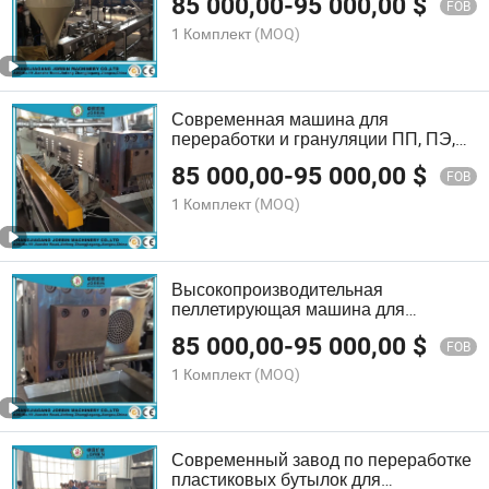
85 000,00
-
95 000,00
$
FOB
1 Комплект
(MOQ)
Современная машина для
переработки и грануляции ПП, ПЭ,
ПЭТ, ПВХ, АБС для эффективного
85 000,00
-
95 000,00
$
гранулирования
FOB
1 Комплект
(MOQ)
Высокопроизводительная
пеллетирующая машина для
переработки и грануляции PET
85 000,00
-
95 000,00
$
FOB
1 Комплект
(MOQ)
Современный завод по переработке
пластиковых бутылок для