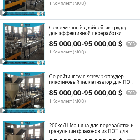
1 Комплект
(MOQ)
Современный двойной экструдер
для эффективной переработки
пластиковых отходов из ПЭТ, ПП и
85 000,00
-
95 000,00
$
ПЭ бутылок
FOB
1 Комплект
(MOQ)
Со-рейтинг twin screw экструдер
пластиковый пеллетизатор для ПЭТ-
flakes бутылок ПП ПЭ бутылок
85 000,00
-
95 000,00
$
FOB
1 Комплект
(MOQ)
200kg/H Машина для переработки и
грануляции флаконов из ПЭТ для
эффективного производства пеллет