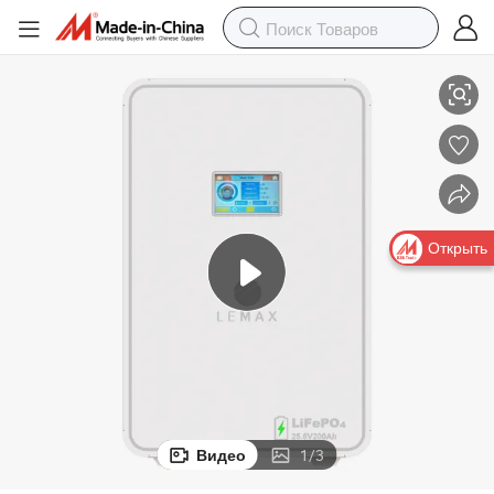
анения энергии для дома
Настенный 25.6V 200ah 5kwh литиевый LiFePO4 аккумулятор для хр
Открыть
Видео
1
/
3