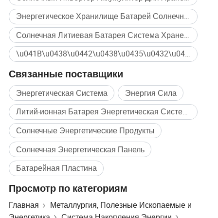
Энергетическое Хранилище Батарей Солнечных Панелей
Сертификация
Солнечная Литиевая Батарея Система Хранения Энергии Для Дома
\u041B\u0438\u0442\u0438\u0435\u0432\u0430\u044F \u0411\u0430\u0442\u0430\u0440\u0435\u044F \u0415\u043C\u043A\u043E\u0441\u0442\u044C\u044E 5 \u041A\u0412\u0442\/\u0447 Массовая покупка
Связанные поставщики
Энергетическая Система
Энергия Сила
Литий-ионная Батарея Энергетическая Система
Солнечные Энергетические Продукты
Солнечная Энергетическая Панель
Батарейная Пластина
Профиль компании
Просмотр по категориям
Главная
Металлургия, Полезные Ископаемые и
Энергетика
Система Накопления Энергии