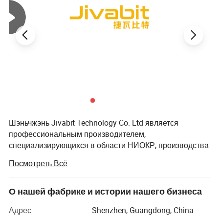
Шэньчжэнь Jivabit Technology Co. Ltd является
профессиональным производителем,
специализирующихся в области НИОКР, производства
и продаж EV шприца для зарядки аккумуляторной
Посмотреть Всё
батареи EV станции зарядки и хранения энергии
аккумулятора. Компания не только быстро
реагировать на потребности рынка путем
О нашей фабрике и истории нашего бизнеса
предоставления эффективных с точки зрения затрат и
Адрес
Shenzhen, Guangdong, China
надежные продукты, но также и обеспечивает одного