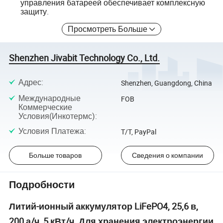
управления батареей обеспечивает комплексную
защиту.
Просмотреть Больше
Shenzhen Jivabit Technology Co., Ltd.
Адрес
:
Shenzhen, Guangdong, China
Международные
FOB
Коммерческие
Условия(Инкотермс)
:
Условия Платежа
:
T/T, PayPal
Больше товаров
Сведения о компании
Подробности
Литий-ионный аккумулятор LiFePO4, 25,6 в,
200 а/ч, 5 кВт/ч. Для хранения электроэнергии