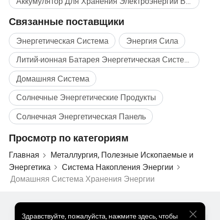
Аккумулятор Для Хранения Электроэнергии В Домашних Условиях Массовая покупка
Связанные поставщики
Энергетическая Система
Энергия Сила
Литий-ионная Батарея Энергетическая Система
Домашняя Система
Солнечные Энергетические Продукты
Солнечная Энергетическая Панель
Просмотр по категориям
Главная
Металлургия, Полезные Ископаемые и
Энергетика
Система Накопления Энергии
Домашняя Система Хранения Энергии
Популярные Товары
Цена На Популярные Товары
Здравствуйте
,
пожалуйста, нажмите здесь, чтобы
Оптом Горячие Товары
Звездный покупатель
ПК Сайт