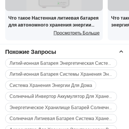
Зарядка: 0°℃~60℃
Рабочая температура
Разрядка: -10℃~60°℃
Что такое Настенная литиевая батарея
Что так
Рабочая влажность
5–95%
для автономного хранения энергии
энергия
Номинальная высота над
для домашнего использования 51.2V
200ah 
Просмотреть Больше
уровнем моря при
≤3000 м.
5kwh Солнечная энергетическая
Резерв
эксплуатации
система
Защита IP
IP54
Похожие Запросы
Способ установки
Установка на полу
Литий-ионная Батарея Энергетическая Система
Bluetooch+WiFi, RS232, RS485,
Коммуникации
CAN
Литий-ионная Батарея Системы Хранения Энергии Солнечной Энергии
Сертификация
MSDS,UN38.3.CE
Система Хранения Энергии Для Дома
Солнечный Инвертор Аккумулятор Для Хранения Энергии
Технические характеристики
Энергетическое Хранилище Батарей Солнечных Панелей
Солнечная Литиевая Батарея Система Хранения Энергии Для Дома