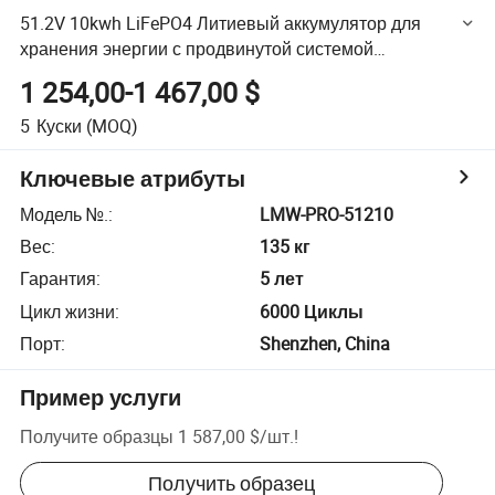
51.2V 10kwh LiFePO4 Литиевый аккумулятор для
хранения энергии с продвинутой системой
управления батареей
1 254,00-1 467,00 $
5
Куски
(MOQ)
Ключевые атрибуты
Модель №.
:
LMW-PRO-51210
Вес
:
135 кг
Гарантия
:
5 лет
Цикл жизни
:
6000 Циклы
Порт
:
Shenzhen, China
Пример услуги
Получите образцы
1 587,00 $
/
шт.
!
Получить образец