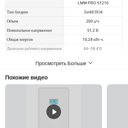
LMW-PRO-51210
Тип батареи
ЛиФЕПО4
Объем
200 а/ч.
Номинальное напряжение
51,2 В.
Общая энергия
10,24 кВт·ч.
Диапазон рабочего напряжения
44–58,4 В.
Макс. Ток зарядки
200A
Просмотреть Больше
Макс. Ток разряда
200A
Стандартный зарядный ток
100 А.
Похожие видео
Стандартный ток разряда
100 А.
Макс. Параллельное количество
15
≥6000 циклов
(Условия
Срок службы
тестирования:80%DOD, 0,5C
зарядка и разрядка при +25°℃)