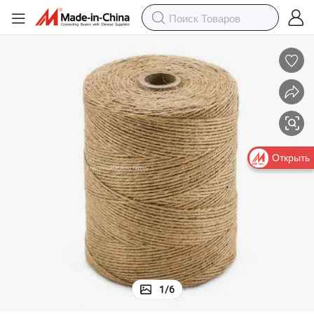
Открыть
1
/
6