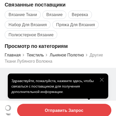
Связанные поставщики
Вязание Ткани
Вязание
Веревка
Набор Для Вязания
Пряжа Для Вязания
Полиэстерное Вязание
Просмотр по категориям
Главная
Текстиль
Льняное Полотно
Другие
Ткани Лубяного Волокна
Популярные Товары
Цена На Популярные Товары
Здравствуйте
,
пожалуйста, нажмите здесь, чтобы
Оптом Горячие Товары
Звездный покупатель
ПК Сайт
связаться с поставщиком для получения
Информация
дополнительной информации.
О нас
Пользовательское соглашение
Политика конфиденциальности
Контакты
Copyright © 2026 Focus Technology Co., Ltd. All Rights Reserved
Отправить Запрос
Чат