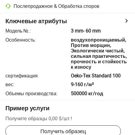
Послепродажное & Обработка споров
Ключевые атрибуты
Модель №.
:
3 mm- 60 mm
Особенность
:
воздухопроницаемый,
Против морщин,
Экологически чистый,
сильная практичность,
прочность и стойкость
к износу
сертификация
:
Oeko-Tex Standard 100
вес
:
9-160 г/м²
Объемы производства
:
500000 кг/год
Пример услуги
Получите образцы
0,00 $
/
шт.
!
Получить образец