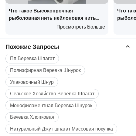
Что такое Высокопрочная
Что так
рыболовная нить нейлоновая нить
рыболо
для надежного снаряжения на
плетени
Просмотреть Больше
открытом воздухе
Похожие Запросы
Пп Веревка Шпагат
Полиэфирная Веревка Шнурок
Упаковочный Шнур
Сельское Хозяйство Веревка Шпагат
Монофиламентная Веревка Шнурок
Бечевка Хлопковая
Натуральный Джут-шпагат Массовая покупка