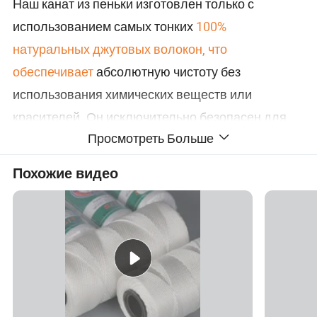
Наш канат из пеньки изготовлен только с
использованием самых тонких
100%
натуральных джутовых волокон, что
обеспечивает
абсолютную чистоту без
использования химических веществ или
красителей. Он исключительно безопасен для
Просмотреть Больше
использования, что делает его идеальным
выбором для
широкого спектра
мероприятий
Похожие видео
внутри и вне помещений, будь то в вашем
уютном доме, цветущем саду, процветающей
ферме или оживленной рабочей площадке.