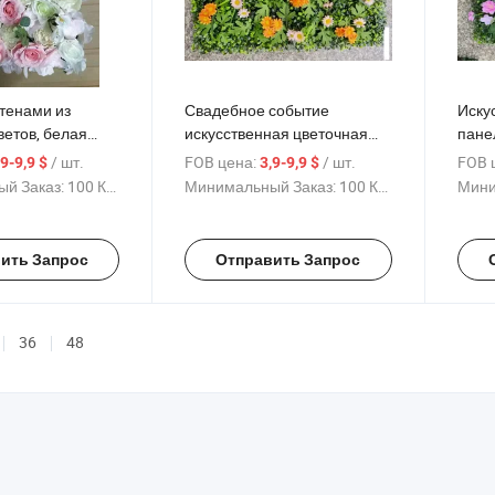
тенами из
Свадебное событие
Иску
етов, белая
искусственная цветочная
пане
а для свадьбы и
стена из роз для заднего
укра
/ шт.
FOB цена:
/ шт.
FOB 
,9-9,9 $
3,9-9,9 $
фона сада для свадебного
вече
й Заказ:
100 Куски
Минимальный Заказ:
100 Куски
Мини
домашнего украшения
ить Запрос
Отправить Запрос
36
48