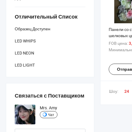
Отличительный Список
Образец Доступен
Панели со с
шелковых цв
LED WHIPS
роза, стенк
FOB цена:
3
вечеринки
Минимальны
LED NEON
LED LIGHT
Отправ
Шоу:
24
Связаться с Поставщиком
Mrs. Amy
Чат