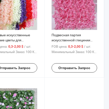
вые искусственные
Подвесная партия
чие цветы для
искусственной глицинии
ебной вечеринки,
сухие цветы свадебная арка
цена:
/ шт.
FOB цена:
/ шт.
0,3-2,00 $
0,3-2,00 $
монии, фона
мальный Заказ:
100 Куски
Минимальный Заказ:
100 Куски
Отправить Запрос
Отправить Запрос