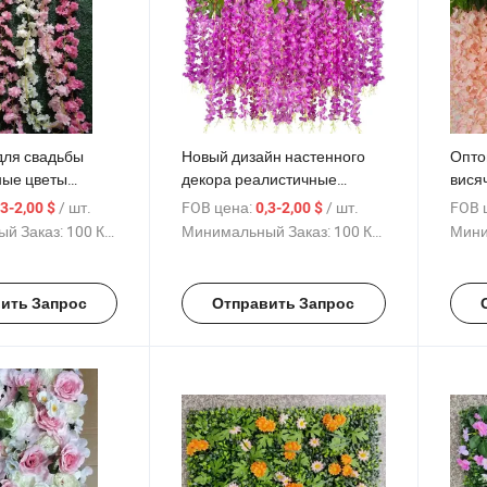
для свадьбы
Новый дизайн настенного
Опто
ные цветы
декора реалистичные
вися
висящие для
шелковые цветы глицинии
свад
/ шт.
FOB цена:
/ шт.
FOB 
,3-2,00 $
0,3-2,00 $
ли дома
для свадебной вечеринки
цере
й Заказ:
100 Куски
Минимальный Заказ:
100 Куски
Мини
сада
ить Запрос
Отправить Запрос