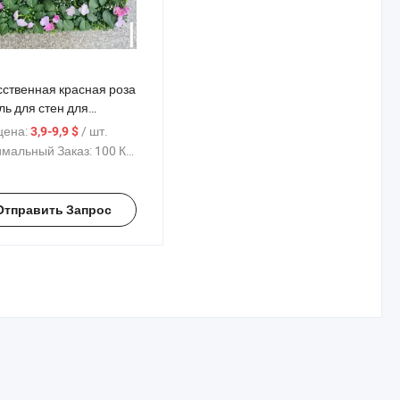
сственная красная роза
ль для стен для
шения свадебной
цена:
/ шт.
3,9-9,9 $
ринки
мальный Заказ:
100 Куски
Отправить Запрос