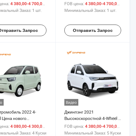
трический
цене, низкоскоростной
цена:
/ шт.
FOB цена:
/ шт.
4 380,00-4 700,00 $
4 380,00-4 700,00 $
рехколесный
электрический автомобиль
мальный Заказ:
1 шт.
Минимальный Заказ:
1 шт.
мобиль с
ерсоновской
еской
Отправить Запрос
Отправить Запрос
о
Видео
тромобиль 2022 4-
Джинпэнг 2021
l Цена нового
Высокоскоростной 4-Wheel 5
гетического
Сиденья Новая Энергия
цена:
/ шт.
FOB цена:
/ шт.
4 080,00-4 300,00 $
4 380,00-4 700,00 $
мобиля Электрический
Китай Взрослый Мини Авто
мальный Заказ:
4 Куски
Минимальный Заказ:
5 Куски