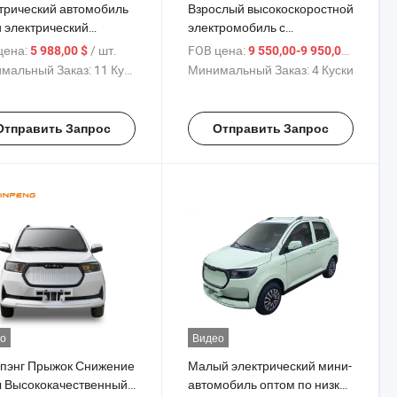
трический автомобиль
Взрослый высокоскоростной
 электрический
электромобиль с
мобиль Малый
кондиционером
цена:
/ шт.
FOB цена:
/ шт.
5 988,00 $
9 550,00-9 950,00 $
тромобиль Jinpeng Uni
мальный Заказ:
11 Куски
Минимальный Заказ:
4 Куски
m
Отправить Запрос
Отправить Запрос
о
Видео
пэнг Прыжок Снижение
Малый электрический мини-
 Высококачественный
автомобиль оптом по низкой