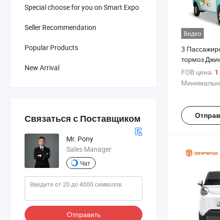
Special choose for you on Smart Expo
Seller Recommendation
Видео
Popular Products
3 Пассажир
тормоз Джи
New Arrival
Транспортн
FOB цена:
1
пассажиров
Минимальны
электричес
по заводско
Отправ
Связаться с Поставщиком
Mr. Pony
Sales Manager
Чат
Отправить