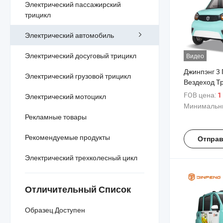
Электрический пассажирский
трицикл
Электрический автомобиль
Электрический досуговый трицикл
Видео
Джинпэнг 3
Электрический грузовой трицикл
Вездеход Т
Электричес
FOB цена:
1
Электрический мотоцикл
по Хорошей
Минимальны
Рекламные товары
Рекомендуемые продукты
Отправ
Электрический трехколесный цикл
Отличительный Список
Образец Доступен