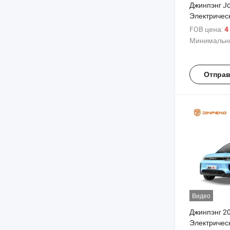
Джинпэнг J
Электричес
Автомобиль
FOB цена:
4
Электричес
Минимальны
Энергия М
Внедорожни
Отправ
Видео
Джинпэнг 2
Электричес