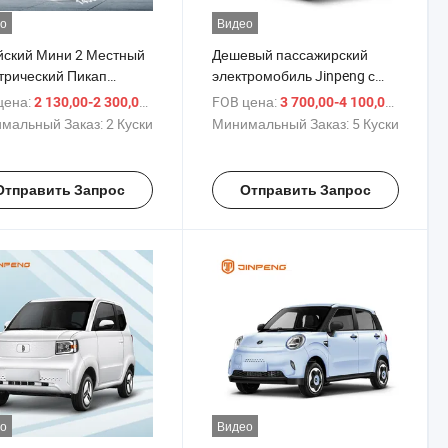
о
Видео
йский Мини 2 Местный
Дешевый пассажирский
трический Пикап
электромобиль Jinpeng с
трический Грузовик
EEC
цена:
/ шт.
FOB цена:
/ шт.
2 130,00-2 300,00 $
3 700,00-4 100,00 $
трический Автомобиль
мальный Заказ:
2 Куски
Минимальный Заказ:
5 Куски
Отправить Запрос
Отправить Запрос
о
Видео