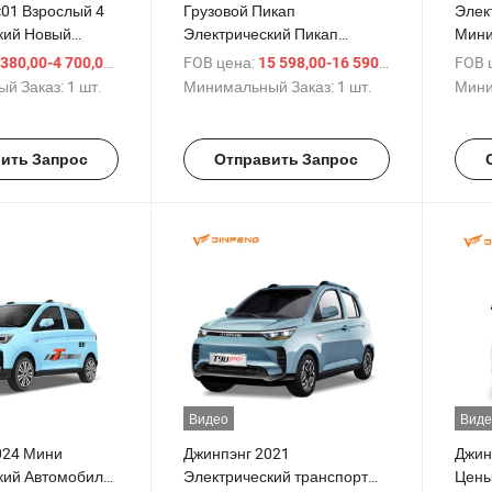
c01 Взрослый 4
Грузовой Пикап
Элек
кий Новый
Электрический Пикап
Мини
 /
Грузовик Электрический
авто
/ шт.
FOB цена:
/ шт.
FOB 
 380,00-4 700,00 $
15 598,00-16 590,00 $
кий Автомобиль
Грузовик Jinpeng G32
элек
й Заказ:
1 шт.
Минимальный Заказ:
1 шт.
Мини
алый
140k
к для Города
ить Запрос
Отправить Запрос
Видео
Виде
024 Мини
Джинпэнг 2021
Джин
кий Автомобиль
Электрический транспорт
Цены