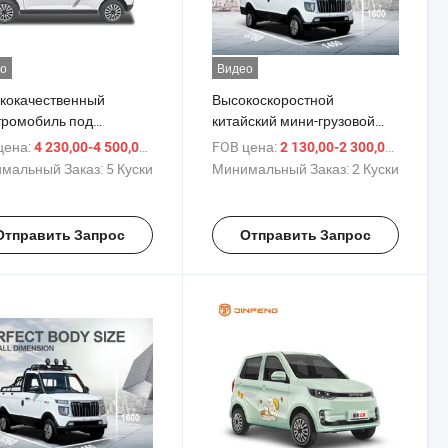
о
Видео
кокачественный
Высокоскоростной
тромобиль под
китайский мини-грузовой
анием Цзинпэнг D90
фургон для доставки,
цена:
/ шт.
FOB цена:
/ шт.
4 230,00-4 500,00 $
2 130,00-2 300,00 $
китайский пикап для грузов
мальный Заказ:
5 Куски
Минимальный Заказ:
2 Куски
Отправить Запрос
Отправить Запрос