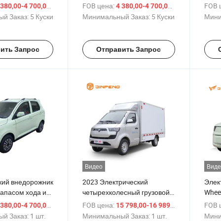
иль
Электрический автомобиль
Элек
/ шт.
FOB цена:
/ шт.
FOB 
 380,00-4 700,00 $
4 380,00-4 700,00 $
кий Автомобиль
Популярный электрический
Четы
й Заказ:
5 Куски
Минимальный Заказ:
5 Куски
Мини
орость Долгий
мини-автомобиль с
Авто
 Мобильный
72V100ah аккумулятором
Макф
й Автомобиль
Подв
ить Запрос
Отправить Запрос
Видео
Виде
кий внедорожник
2023 Электрический
Элек
запасом хода и
четырехколесный грузовой
Whee
ккумулятором
грузовик Jinpeng, названный
энер
/ шт.
FOB цена:
/ шт.
FOB 
 380,00-4 700,00 $
15 798,00-16 989,00 $
о использования
G33
авто
й Заказ:
1 шт.
Минимальный Заказ:
1 шт.
Мини