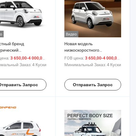
о
Видео
стный бренд
Новая модель
трический
низкоскоростного
скоростной мини
электрического
цена:
/ шт.
FOB цена:
/ шт.
3 650,00-4 000,00 $
3 650,00-4 000,00 $
тромобиль
транспортного средства
мальный Заказ:
4 Куски
Минимальный Заказ:
4 Куски
Отправить Запрос
Отправить Запрос