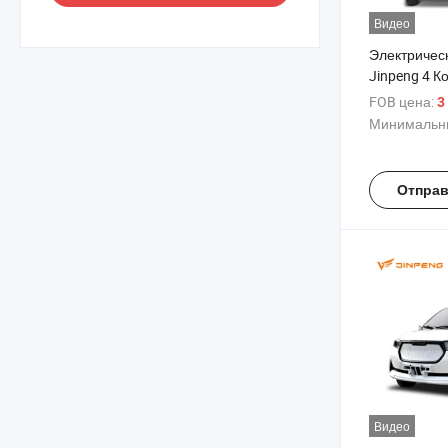
Видео
Электрическ
Jinpeng 4 К
Низкоскоро
FOB цена:
3
автомобиль
Минимальны
Отправ
Видео