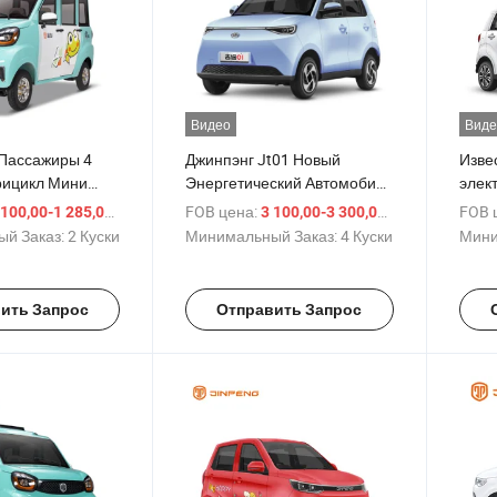
Видео
Виде
 Пассажиры 4
Джинпэнг Jt01 Новый
Изве
рицикл Мини
Энергетический Автомобиль
элек
кий Автомобиль
Низкой Скорости
мало
/ шт.
FOB цена:
/ шт.
FOB 
 100,00-1 285,00 $
3 100,00-3 300,00 $
 Цене
электрический Автомобиль с
элек
й Заказ:
2 Куски
Минимальный Заказ:
4 Куски
Мини
5 Дверью 4 Местами
ить Запрос
Отправить Запрос