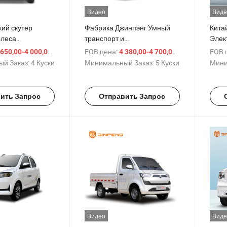
Видео
Виде
ий скутер
Фабрика Джинпэнг Умный
Кита
олеса
транспорт и
Элек
стной
четырехколесный
Элек
/ шт.
FOB цена:
/ шт.
FOB 
 650,00-4 000,00 $
4 380,00-4 700,00 $
электрический мини-
Элек
й Заказ:
4 Куски
Минимальный Заказ:
5 Куски
Мини
автомобиль Мобильный
автомобиль Утилитарный
внедорожник
ить Запрос
Отправить Запрос
Видео
Виде