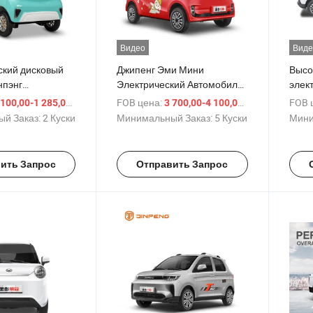
Видео
Виде
ский дисковый
Джипенг Эми Мини
Высо
нпэнг
Электрический Автомобиль
элек
ое средство для
ЕЭК Кок ЭВ Кар
назв
/ шт.
FOB цена:
/ шт.
FOB 
 100,00-1 285,00 $
3 700,00-4 100,00 $
 Трехколесный
й Заказ:
2 Куски
Минимальный Заказ:
5 Куски
Мини
кий автомобиль
й цене
ить Запрос
Отправить Запрос